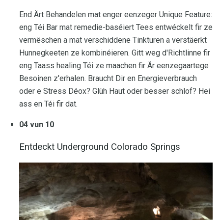
End Ärt Behandelen mat enger eenzeger Unique Feature:
eng Téi Bar mat remedie-baséiert Tees entwéckelt fir ze
vermëschen a mat verschiddene Tinkturen a verstäerkt
Hunnegkeeten ze kombinéieren. Gitt weg d'Richtlinne fir
eng Taass healing Téi ze maachen fir Är eenzegaartege
Besoinen z'erhalen. Braucht Dir en Energieverbrauch
oder e Stress Déox? Glüh Haut oder besser schlof? Hei
ass en Téi fir dat.
04 vun 10
Entdeckt Underground Colorado Springs