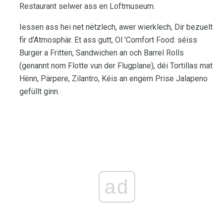
Restaurant selwer ass en Loftmuseum.
Iessen ass hei net nëtzlech, awer wierklech, Dir bezuelt
fir d'Atmosphär. Et ass gutt, Ol 'Comfort Food: séiss
Burger a Fritten, Sandwichen an och Barrel Rolls
(genannt nom Flotte vun der Flugplane), déi Tortillas mat
Hënn, Pärpere, Zilantro, Kéis an engem Prise Jalapeno
gefüllt ginn.
ad