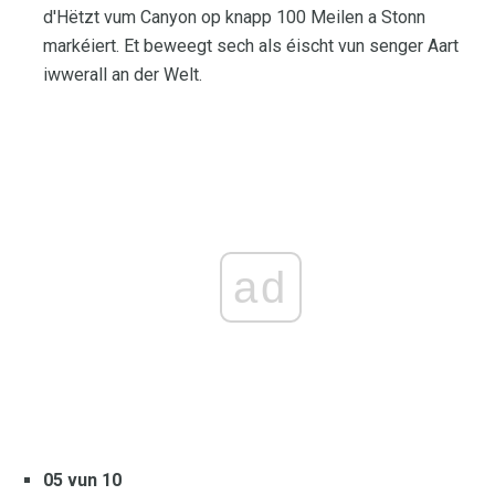
d'Hëtzt vum Canyon op knapp 100 Meilen a Stonn
markéiert. Et beweegt sech als éischt vun senger Aart
iwwerall an der Welt.
ad
05 vun 10