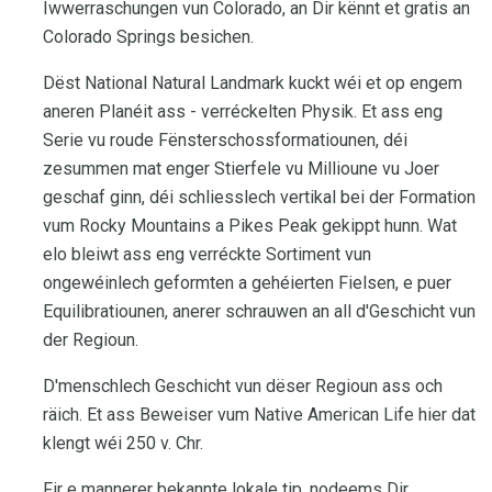
Iwwerraschungen vun Colorado, an Dir kënnt et gratis an
Colorado Springs besichen.
Dëst National Natural Landmark kuckt wéi et op engem
aneren Planéit ass - verréckelten Physik. Et ass eng
Serie vu roude Fënsterschossformatiounen, déi
zesummen mat enger Stierfele vu Millioune vu Joer
geschaf ginn, déi schliesslech vertikal bei der Formation
vum Rocky Mountains a Pikes Peak gekippt hunn. Wat
elo bleiwt ass eng verréckte Sortiment vun
ongewéinlech geformten a gehéierten Fielsen, e puer
Equilibratiounen, anerer schrauwen an all d'Geschicht vun
der Regioun.
D'menschlech Geschicht vun dëser Regioun ass och
räich. Et ass Beweiser vum Native American Life hier dat
klengt wéi 250 v. Chr.
Fir e mannerer bekannte lokale tip, nodeems Dir