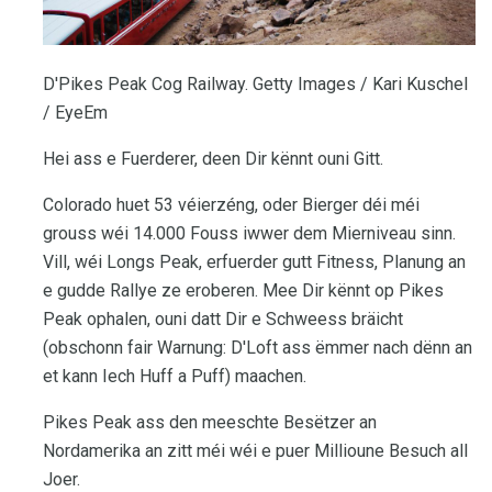
D'Pikes Peak Cog Railway. Getty Images / Kari Kuschel
/ EyeEm
Hei ass e Fuerderer, deen Dir kënnt ouni Gitt.
Colorado huet 53 véierzéng, oder Bierger déi méi
grouss wéi 14.000 Fouss iwwer dem Mierniveau sinn.
Vill, wéi Longs Peak, erfuerder gutt Fitness, Planung an
e gudde Rallye ze eroberen. Mee Dir kënnt op Pikes
Peak ophalen, ouni datt Dir e Schweess bräicht
(obschonn fair Warnung: D'Loft ass ëmmer nach dënn an
et kann Iech Huff a Puff) maachen.
Pikes Peak ass den meeschte Besëtzer an
Nordamerika an zitt méi wéi e puer Millioune Besuch all
Joer.