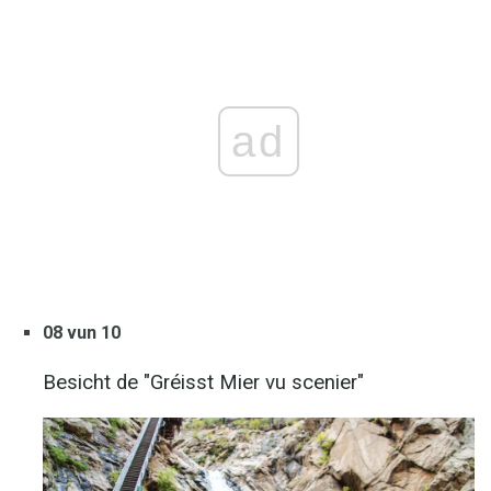
ad
08 vun 10
Besicht de "Gréisst Mier vu scenier"