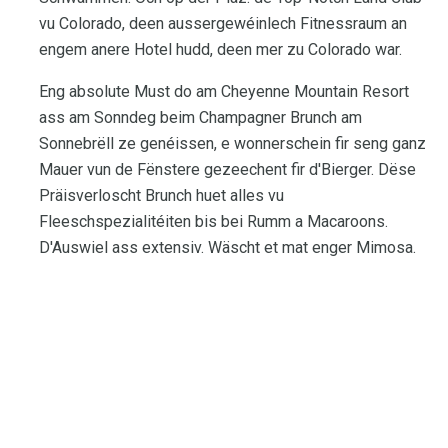
vu Colorado, deen aussergewéinlech Fitnessraum an
engem anere Hotel hudd, deen mer zu Colorado war.
Eng absolute Must do am Cheyenne Mountain Resort
ass am Sonndeg beim Champagner Brunch am
Sonnebrëll ze genéissen, e wonnerschein fir seng ganz
Mauer vun de Fënstere gezeechent fir d'Bierger. Dëse
Präisverloscht Brunch huet alles vu
Fleeschspezialitéiten bis bei Rumm a Macaroons.
D'Auswiel ass extensiv. Wäscht et mat enger Mimosa.