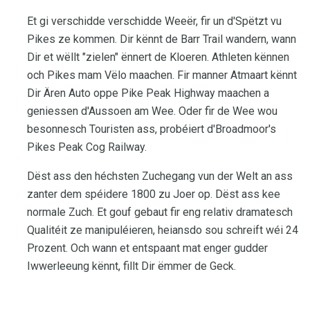
Et gi verschidde verschidde Weeër, fir un d'Spëtzt vu
Pikes ze kommen. Dir kënnt de Barr Trail wandern, wann
Dir et wëllt "zielen" ënnert de Kloeren. Athleten kënnen
och Pikes mam Vëlo maachen. Fir manner Atmaart kënnt
Dir Ären Auto oppe Pike Peak Highway maachen a
geniessen d'Aussoen am Wee. Oder fir de Wee wou
besonnesch Touristen ass, probéiert d'Broadmoor's
Pikes Peak Cog Railway.
Dëst ass den héchsten Zuchegang vun der Welt an ass
zanter dem spéidere 1800 zu Joer op. Dëst ass kee
normale Zuch. Et gouf gebaut fir eng relativ dramatesch
Qualitéit ze manipuléieren, heiansdo sou schreift wéi 24
Prozent. Och wann et entspaant mat enger gudder
Iwwerleeung kënnt, fillt Dir ëmmer de Geck.