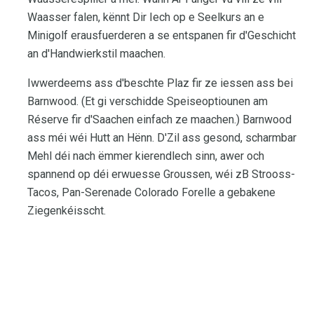
Waasser falen, kënnt Dir Iech op e Seelkurs an e
Minigolf erausfuerderen a se entspanen fir d'Geschicht
an d'Handwierkstil maachen.
Iwwerdeems ass d'beschte Plaz fir ze iessen ass bei
Barnwood. (Et gi verschidde Speiseoptiounen am
Réserve fir d'Saachen einfach ze maachen.) Barnwood
ass méi wéi Hutt an Hënn. D'Zil ass gesond, scharmbar
Mehl déi nach ëmmer kierendlech sinn, awer och
spannend op déi erwuesse Groussen, wéi zB Strooss-
Tacos, Pan-Serenade Colorado Forelle a gebakene
Ziegenkéisscht.