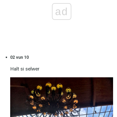
ad
02 vun 10
Halt si selwer