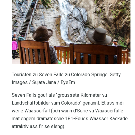
Touristen zu Seven Falls zu Colorado Springs. Getty
Images / Sujata Jana / EyeEm
Seven Falls gouf als "groussste Kilometer vu
Landschaftsbilder vum Colorado" genannt. Et ass méi
wéi e Waasserfall (och wann d'Serie vu Waasserfälle
mat engem dramatesche 181-Fouss Waasser Kaskade
attraktiv ass fir se eleng).