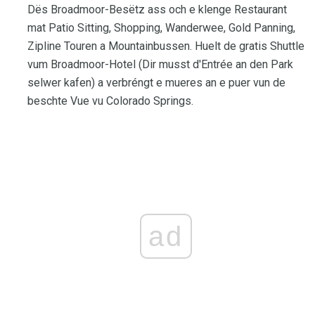
Dës Broadmoor-Besëtz ass och e klenge Restaurant
mat Patio Sitting, Shopping, Wanderwee, Gold Panning,
Zipline Touren a Mountainbussen. Huelt de gratis Shuttle
vum Broadmoor-Hotel (Dir musst d'Entrée an den Park
selwer kafen) a verbréngt e mueres an e puer vun de
beschte Vue vu Colorado Springs.
ad