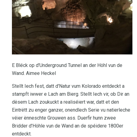
E Bléck op d'Underground Tunnel an der Höhl vun de
Wand. Aimee Heckel
Stellt Iech fest, datt d'Natur vum Kolorado entdeckt a
stampft iwwer e Lach am Bierg. Stellt Iech vir, ob Dir an
dësem Lach zoukuckt a realiséiert war, datt et den
Eintrëtt zu enger ganzer, onendlech Serie vu natierleche
véier ënneschte Grouwen ass. Duerfir hunn zwee
Bridder d'Höhle vun de Wand an de spéidere 1800er
entdeckt.