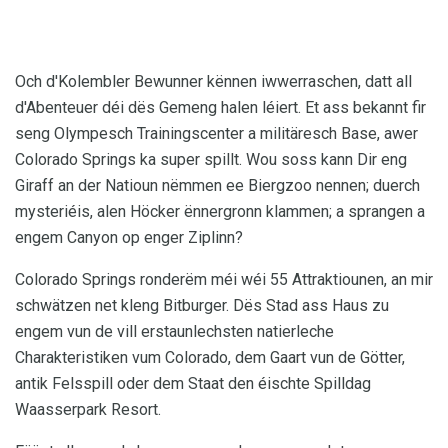
Och d'Kolembler Bewunner kënnen iwwerraschen, datt all
d'Abenteuer déi dës Gemeng halen léiert. Et ass bekannt fir
seng Olympesch Trainingscenter a militäresch Base, awer
Colorado Springs ka super spillt. Wou soss kann Dir eng
Giraff an der Natioun nëmmen ee Biergzoo nennen; duerch
mysteriéis, alen Höcker ënnergronn klammen; a sprangen a
engem Canyon op enger Ziplinn?
Colorado Springs ronderëm méi wéi 55 Attraktiounen, an mir
schwätzen net kleng Bitburger. Dës Stad ass Haus zu
engem vun de vill erstaunlechsten natierleche
Charakteristiken vum Colorado, dem Gaart vun de Götter,
antik Felsspill oder dem Staat den éischte Spilldag
Waasserpark Resort.