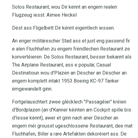
Solos Restaurant, wou Dir kënnt an engem realen
Flugzeug iesst. Aimee Heckel
Dëst ass Fligelbett Dir kënnt eigentlech iessen.
An enger militärescher Stad ass et just eng passend fir
e alen Fluchhafen zu engem frëndlechen Restaurant ze
konvertéieren. De Solos Restaurant, besser bekannt als
The Airplane Restaurant, ass e populär, Casual
Destinatioun wou d'Plazen an Dëscher an Dëscher an
engem komplett intakt 1953 Boeing KC-97 Tanker
ëmgewandelt ginn.
Fortgelauschtert zwee glécklech "Passagéier" kréien
d'Bordplazen (an d'Kanner kéinten am Cockpit spille bis
d'Iesse kënnt), awer et ginn nach aner Dëscher an
engem méi grousst ugeschlossene Restaurant, dee mat
Fluchhafen, Biller a rare Artefakten dekoréiert ass. De