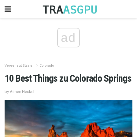
ad
Vereenegt Staaten
Colorado
10 Best Things zu Colorado Springs
by Aimee Heckel