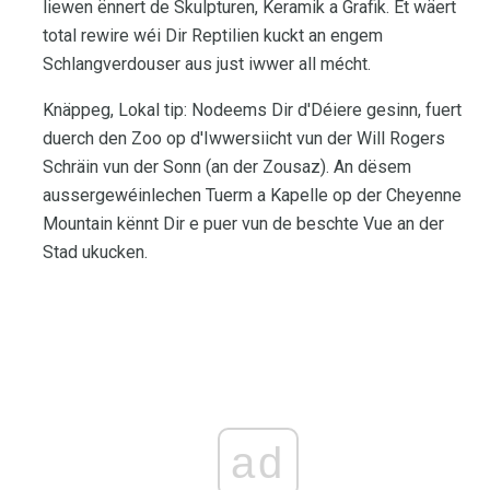
liewen ënnert de Skulpturen, Keramik a Grafik. Et wäert
total rewire wéi Dir Reptilien kuckt an engem
Schlangverdouser aus just iwwer all mécht.
Knäppeg, Lokal tip: Nodeems Dir d'Déiere gesinn, fuert
duerch den Zoo op d'Iwwersiicht vun der Will Rogers
Schräin vun der Sonn (an der Zousaz). An dësem
aussergewéinlechen Tuerm a Kapelle op der Cheyenne
Mountain kënnt Dir e puer vun de beschte Vue an der
Stad ukucken.
ad