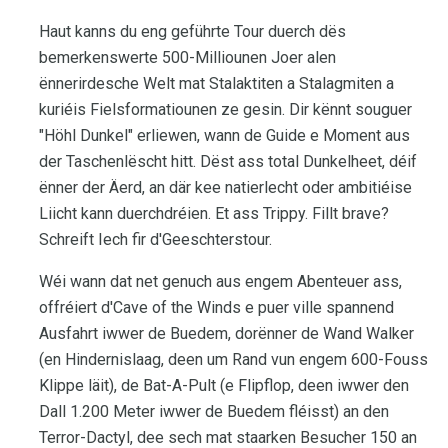
Haut kanns du eng geführte Tour duerch dës
bemerkenswerte 500-Milliounen Joer alen
ënnerirdesche Welt mat Stalaktiten a Stalagmiten a
kuriéis Fielsformatiounen ze gesin. Dir kënnt souguer
"Höhl Dunkel" erliewen, wann de Guide e Moment aus
der Taschenlëscht hitt. Dëst ass total Dunkelheet, déif
ënner der Äerd, an där kee natierlecht oder ambitiéise
Liicht kann duerchdréien. Et ass Trippy. Fillt brave?
Schreift Iech fir d'Geeschterstour.
Wéi wann dat net genuch aus engem Abenteuer ass,
offréiert d'Cave of the Winds e puer ville spannend
Ausfahrt iwwer de Buedem, dorënner de Wand Walker
(en Hindernislaag, deen um Rand vun engem 600-Fouss
Klippe läit), de Bat-A-Pult (e Flipflop, deen iwwer den
Dall 1.200 Meter iwwer de Buedem fléisst) an den
Terror-Dactyl, dee sech mat staarken Besucher 150 an