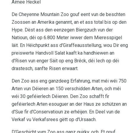
Aimee Heckel
De Cheyenne Mountain Zoo gouf eent vun de beschten
Zoossen an Amerika genannt, an et ass total bis op den
Hype. Dëst ass den eenzegen Biergzuch vun der
Natioun, déi op 6.800 Meter iwwer dem Mieresspigel
läit. En Héichpunkt ass d'Giraffeausstellung, wou Dir eng
preiswerte Handvoll Salat kaaft ka handhiewen an
d'Risen vun enger Säit op eng Bréck, déi Iech op déi
drastesch, sanfte Risen erwaart.
Den Zoo ass eng ganzdeeg Erfahrung, mat méi wéi 750
Arten vun Déieren an 150 verschidden Arten, och méi
wéi 30 geféierlech Déieren. Den Zoo schafft fir
geféierlech Arten esouguer an der Haus ze schützen an
d'Sue fir d'Conservatioun ze erhéijen. En Deel vun de
Verkaf vu Verkafsrees gëtt op d'Ursaach.
D'Geschicht vum Zoo ass ganz quirky, och. Et gouf