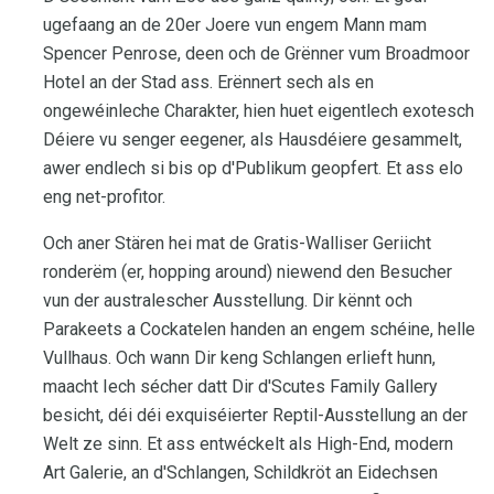
ugefaang an de 20er Joere vun engem Mann mam
Spencer Penrose, deen och de Grënner vum Broadmoor
Hotel an der Stad ass. Erënnert sech als en
ongewéinleche Charakter, hien huet eigentlech exotesch
Déiere vu senger eegener, als Hausdéiere gesammelt,
awer endlech si bis op d'Publikum geopfert. Et ass elo
eng net-profitor.
Och aner Stären hei mat de Gratis-Walliser Geriicht
ronderëm (er, hopping around) niewend den Besucher
vun der australescher Ausstellung. Dir kënnt och
Parakeets a Cockatelen handen an engem schéine, helle
Vullhaus. Och wann Dir keng Schlangen erlieft hunn,
maacht Iech sécher datt Dir d'Scutes Family Gallery
besicht, déi déi exquiséierter Reptil-Ausstellung an der
Welt ze sinn. Et ass entwéckelt als High-End, modern
Art Galerie, an d'Schlangen, Schildkröt an Eidechsen