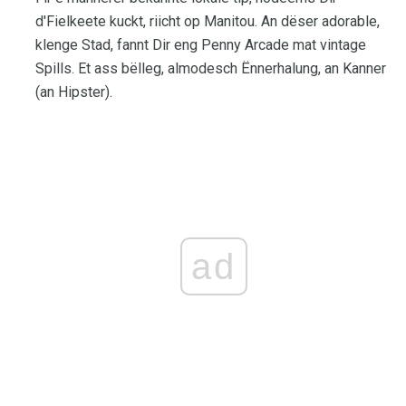
d'Fielkeete kuckt, riicht op Manitou. An dëser adorable,
klenge Stad, fannt Dir eng Penny Arcade mat vintage
Spills. Et ass bëlleg, almodesch Ënnerhalung, an Kanner
(an Hipster).
ad