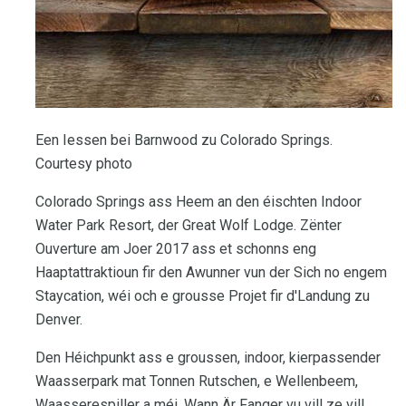
Een Iessen bei Barnwood zu Colorado Springs.
Courtesy photo
Colorado Springs ass Heem an den éischten Indoor
Water Park Resort, der Great Wolf Lodge. Zënter
Ouverture am Joer 2017 ass et schonns eng
Haaptattraktioun fir den Awunner vun der Sich no engem
Staycation, wéi och e grousse Projet fir d'Landung zu
Denver.
Den Héichpunkt ass e groussen, indoor, kierpassender
Waasserpark mat Tonnen Rutschen, e Wellenbeem,
Waasserespiller a méi. Wann Är Fanger vu vill ze vill