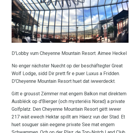
D'Lobby vum Cheyenne Mountain Resort. Aimee Heckel
No enger nächster Nuecht op der beschäftegter Great
Wolf Lodge, sidd Dir prett fir e puer Luxus a Fridden.
D'Cheyenne Mountain Resort huet dat iwwerdeckt.
Gitt e grousst Zëmmer mat engem Balkon mat direktem
Ausbléck op d'Bierger (och mysteriéis Norad) a private
Golfplatz. Den Cheyenne Mountain Resort gëtt iwwer
217 wäit ewech Hektar spillt am Häerz vun der Stad. Et
huet souguer säin eegene private See mat engem
Schwammen. Och op der Plaz: de Top-Notch Land Club