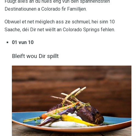
Füügt alles an du hues eng vun den spannendsten
Destinatiounen a Colorado fir Familljen.
Obwuel et net méiglech ass ze schmuel, hei sinn 10
Saache, déi Dir net wëllt an Colorado Springs fehlen.
01 vun 10
Bleift wou Dir spillt