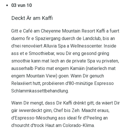
03 vun 10
Deckt Är am Kaffi
Gitt e Café am Cheyenne Mountain Resort Kaffi a fuert
duerno fir e Spaziergang duerch de Landclub, bis an
d'nei renovéiert Alluvia Spa a Wellnesscenter. Inside
ass et e Smoothiebar, wou Dir eng gesond gréng
smoothie kann mat Iech an de private Spa vu privaten,
ausserhalb Patio mat engem Kamäin (natierlech mat
engem Mountain View) goen. Wann Dir genuch
Relaxéiert hutt, probéieren d'80-minütige Espresso
Schlammkassettbehandlung.
Wann Dir mengt, dass Dir Kaffi drénkt gitt, da wäert Dir
gär iwwerdeckt ginn, Chef bis Zeh. Maacht eraus,
d'Espresso-Mëschung ass ideal fir d'Peeling an
d'nourcht d'trock Haut am Colorado-Klima.