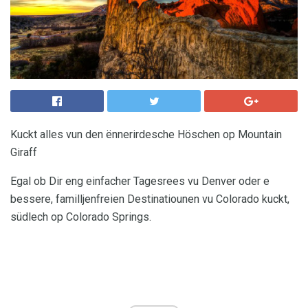
Kuckt alles vun den ënnerirdesche Höschen op Mountain
Giraff
Egal ob Dir eng einfacher Tagesrees vu Denver oder e
bessere, familljenfreien Destinatiounen vu Colorado kuckt,
südlech op Colorado Springs.