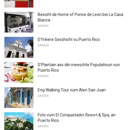
Besicht de Home of Ponce de León bei La Casa
Blanca
KARIBIK
D'fréiere Geschicht vu Puerto Rico
KARIBIK
D'Plantain ass déi meeschte Populatioun vun
Puerto Rico
KARIBIK
Eng Walking Tour vum Alen San Juan
KARIBIK
Foto vum El Conquistador Resort & Spa, an
Puerto Rico
KARIBIK