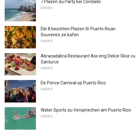
7 Plazen zu Party bei Condado
KARIBIK
Déi 8 beschten Plazen fir Puerto Rican
Souvenirs ze kafen
KARIBIK
Abracadabra Restaurant Ass eng Delice Slice vu
Santurce
KARIBIK
De Ponce Carnival op Puerto Rico
KARIBIK
Water Sports zu Verspriechen am Puerto Rico
KARIBIK