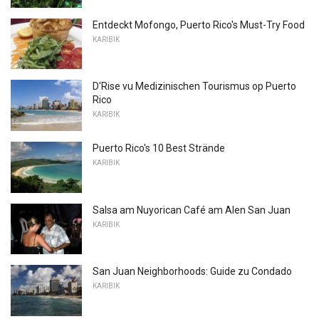
Entdeckt Mofongo, Puerto Rico's Must-Try Food
KARIBIK
D'Rise vu Medizinischen Tourismus op Puerto
Rico
KARIBIK
Puerto Rico's 10 Best Strände
KARIBIK
Salsa am Nuyorican Café am Alen San Juan
KARIBIK
San Juan Neighborhoods: Guide zu Condado
KARIBIK