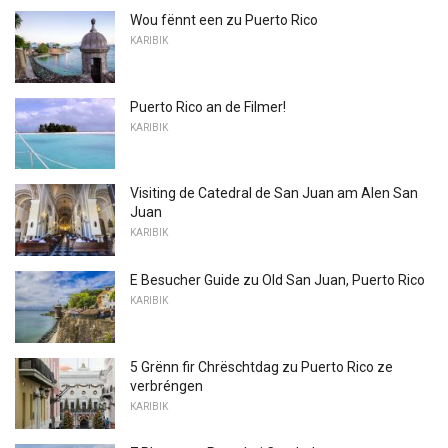
Wou fënnt een zu Puerto Rico
KARIBIK
Puerto Rico an de Filmer!
KARIBIK
Visiting de Catedral de San Juan am Alen San
Juan
KARIBIK
E Besucher Guide zu Old San Juan, Puerto Rico
KARIBIK
5 Grënn fir Chrëschtdag zu Puerto Rico ze
verbréngen
KARIBIK