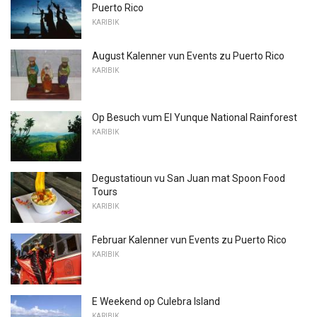
Puerto Rico
KARIBIK
August Kalenner vun Events zu Puerto Rico
KARIBIK
Op Besuch vum El Yunque National Rainforest
KARIBIK
Degustatioun vu San Juan mat Spoon Food
Tours
KARIBIK
Februar Kalenner vun Events zu Puerto Rico
KARIBIK
E Weekend op Culebra Island
KARIBIK