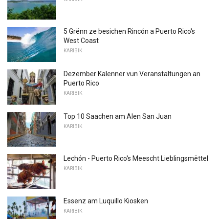
5 Grënn ze besichen Rincón a Puerto Rico's
West Coast
KARIBIK
Dezember Kalenner vun Veranstaltungen an
Puerto Rico
KARIBIK
Top 10 Saachen am Alen San Juan
KARIBIK
Lechón - Puerto Rico's Meescht Lieblingsmëttel
KARIBIK
Essenz am Luquillo Kiosken
KARIBIK