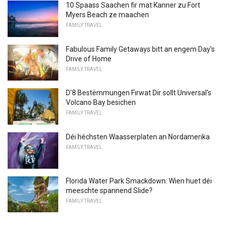
10 Spaass Saachen fir mat Kanner zu Fort
Myers Beach ze maachen
FAMILY TRAVEL
Fabulous Family Getaways bitt an engem Day's
Drive of Home
FAMILY TRAVEL
D'8 Bestëmmungen Firwat Dir sollt Universal's
Volcano Bay besichen
FAMILY TRAVEL
Déi héchsten Waasserplaten an Nordamerika
FAMILY TRAVEL
Florida Water Park Smackdown: Wien huet déi
meeschte spannend Slide?
FAMILY TRAVEL