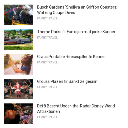
Busch Gardens 'SheiKra an Griffon Coasters:
Wat eng Coupe Dives
FAMILY TRAVEL
Theme Parks fir Familljen mat jonke Kanner
FAMILY TRAVEL
Gratis Printable Reesespiller fir Kanner
FAMILY TRAVEL
Grouss Plazen fir Sankt ze gesinn
FAMILY TRAVEL
Déi 8 Bescht Under-the-Radar Disney World
Attraktionen
FAMILY TRAVEL