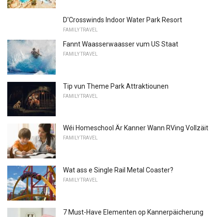
D'Crosswinds Indoor Water Park Resort
FAMILY TRAVEL
Fannt Waasserwaasser vum US Staat
FAMILY TRAVEL
Tip vun Theme Park Attraktiounen
FAMILY TRAVEL
Wéi Homeschool Är Kanner Wann RVing Vollzäit
FAMILY TRAVEL
Wat ass e Single Rail Metal Coaster?
FAMILY TRAVEL
7 Must-Have Elementen op Kannerpäicherung