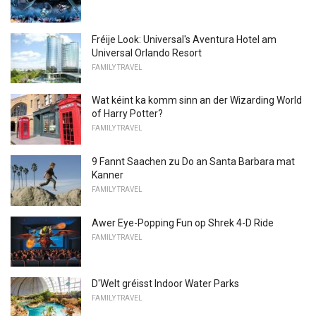
Fréije Look: Universal's Aventura Hotel am
Universal Orlando Resort
FAMILY TRAVEL
Wat kéint ka komm sinn an der Wizarding World
of Harry Potter?
FAMILY TRAVEL
9 Fannt Saachen zu Do an Santa Barbara mat
Kanner
FAMILY TRAVEL
Awer Eye-Popping Fun op Shrek 4-D Ride
FAMILY TRAVEL
D'Welt gréisst Indoor Water Parks
FAMILY TRAVEL