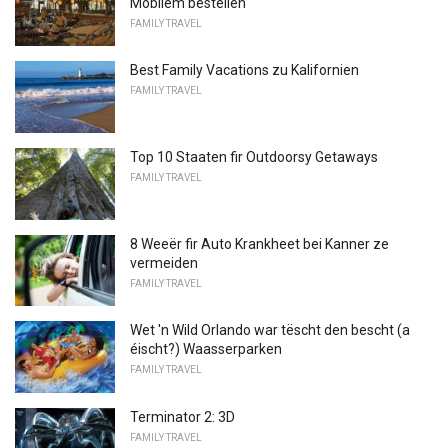
Mobilem bestellen
FAMILY TRAVEL
Best Family Vacations zu Kalifornien
FAMILY TRAVEL
Top 10 Staaten fir Outdoorsy Getaways
FAMILY TRAVEL
8 Weeër fir Auto Krankheet bei Kanner ze
vermeiden
FAMILY TRAVEL
Wet 'n Wild Orlando war tëscht den bescht (a
éischt?) Waasserparken
FAMILY TRAVEL
Terminator 2: 3D
FAMILY TRAVEL