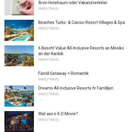
Ären Hotelraum oder Vakanzverkéier
FAMILY TRAVEL
Beaches Turks- & Caicos-Resort Villages & Spa
FAMILY TRAVEL
6 Bescht Value All-Inclusive Resorts an Mexiko
an der Karibik
FAMILY TRAVEL
Famill Getaway + Romantik
FAMILY TRAVEL
Dreams All-Inclusive Resorts fir Familljen
FAMILY TRAVEL
Wat ass e 4-D Movie?
FAMILY TRAVEL