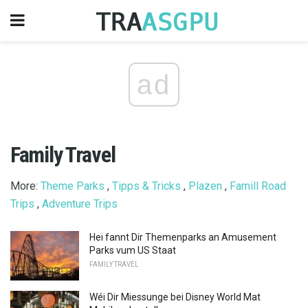
ad
Family Travel
More:
Theme Parks
,
Tipps & Tricks
,
Plazen
,
Famill Road
Trips
,
Adventure Trips
Hei fannt Dir Themenparks an Amusement
Parks vum US Staat
FAMILY TRAVEL
Wéi Dir Miessunge bei Disney World Mat