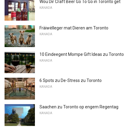
Wou Dir Craft Beer Go To Go in Toronto get
KANADA
Fräiwëlleger mat Dieren am Toronto
KANADA
10 Eindeegent Mompe Gift Ideas zu Toronto
KANADA
6 Spots zu De-Stress zu Toronto
KANADA
Saachen zu Toronto op engem Regentag
KANADA