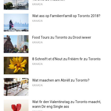
KANADA
Wat ass op Familienfamill op Toronto 2018?
KANADA
Food Tours zu Toronto zu Drool iwwer
KANADA
8 Schreift et d'Nout zu Fréiëm fir zu Toronto
KANADA
Wat maachen am Abrëll zu Toronto?
KANADA
Wat fir den Valentinstag zu Toronto maacht,
wann Dir eng Single ass