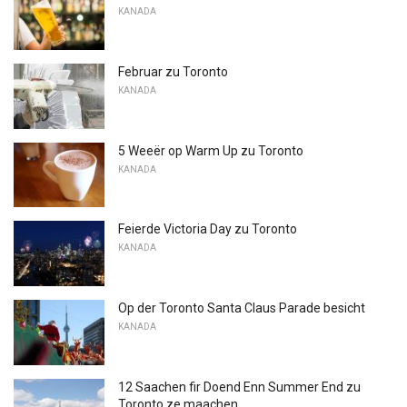
KANADA
Februar zu Toronto
KANADA
5 Weeër op Warm Up zu Toronto
KANADA
Feierde Victoria Day zu Toronto
KANADA
Op der Toronto Santa Claus Parade besicht
KANADA
12 Saachen fir Doend Enn Summer End zu
Toronto ze maachen