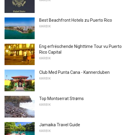
KARIBIK
Best Beachfront Hotels zu Puerto Rico
KARIBIK
Eng erfrëschende Nighttime Tour vu Puerto
Rico Capital
KARIBIK
Club Med Punta Cana - Kannercluben
KARIBIK
Top Montserrat Strøms
KARIBIK
Jamaika Travel Guide
KARIBIK