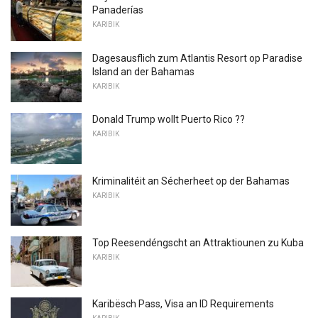
Panaderías
KARIBIK
Dagesausflich zum Atlantis Resort op Paradise
Island an der Bahamas
KARIBIK
Donald Trump wollt Puerto Rico ??
KARIBIK
Kriminalitéit an Sécherheet op der Bahamas
KARIBIK
Top Reesendéngscht an Attraktiounen zu Kuba
KARIBIK
Karibësch Pass, Visa an ID Requirements