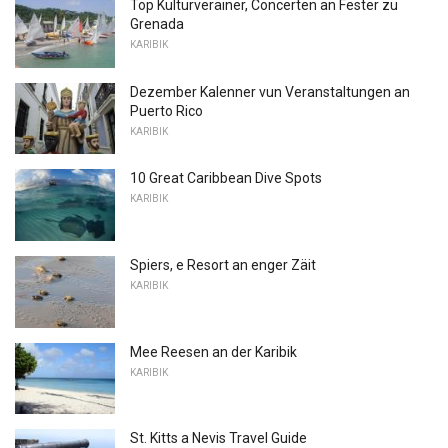
Top Kulturveräiner, Concerten an Fester zu
Grenada
KARIBIK
Dezember Kalenner vun Veranstaltungen an
Puerto Rico
KARIBIK
10 Great Caribbean Dive Spots
KARIBIK
Spiers, e Resort an enger Zäit
KARIBIK
Mee Reesen an der Karibik
KARIBIK
St. Kitts a Nevis Travel Guide