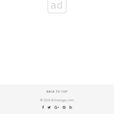
ad
BACK TO TOP
© 2026 lb.traasgpu.com