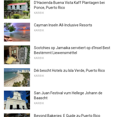
D'Hacienda Buena Vista Kaff Plantagen bei
Ponce, Puerto Rico
KARIBIK
Cayman Inseln All-Inclusive Resorts
KARIBIK
Scotchies op Jamaika servéiert op d'Insel Best
Bestëmmt Liewensmëttel
KARIBIK
Déi bescht Hotels zu Isla Verde, Puerto Rico
KARIBIK
San Juan Festival vum Hellege Johann de
Baascht
KARIBIK
Beyond Bakeries: E Guide zu Puerto Rico