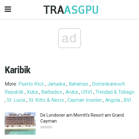
ad
Karibik
More:
Puerto Rico
,
Jamaika
,
Bahamas
,
Dominikanesch
Republik
,
Kuba
,
Barbados
,
Aruba
,
USVI
,
Trinidad & Tobago
,
St. Lucia
,
St. Kitts & Nevis
,
Cayman Inselen
,
Angola
,
BVI
De Londoner am Morritt's Resort am Grand
Cayman
KARIBIK