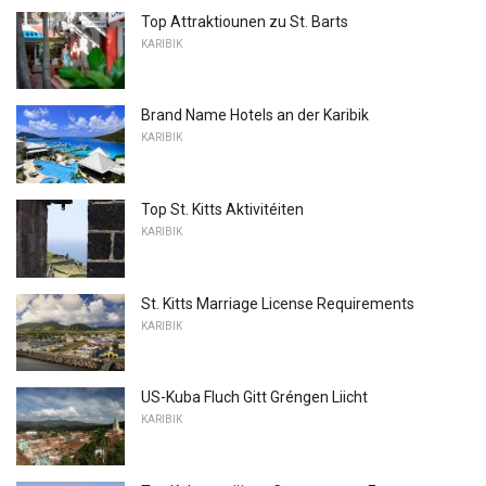
Top Attraktiounen zu St. Barts
KARIBIK
Brand Name Hotels an der Karibik
KARIBIK
Top St. Kitts Aktivitéiten
KARIBIK
St. Kitts Marriage License Requirements
KARIBIK
US-Kuba Fluch Gitt Gréngen Liicht
KARIBIK