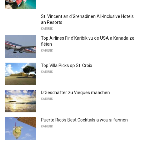
St. Vincent an d'Grenadinen All-Inclusive Hotels
an Resorts
KARIBIK
Top Airlines Fir d'Karibik vu de USA a Kanada ze
fléien
KARIBIK
Top Villa Picks op St. Croix
KARIBIK
D'Geschäfter zu Vieques maachen
KARIBIK
Puerto Rico's Best Cocktails a wou si fannen
KARIBIK