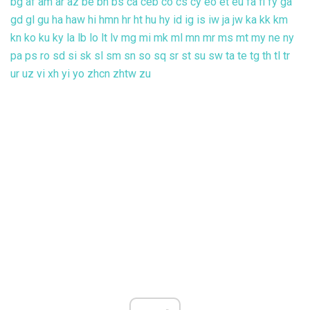
bg
af
am
ar
az
be
bn
bs
ca
ceb
co
cs
cy
eo
et
eu
fa
fi
fy
ga
gd
gl
gu
ha
haw
hi
hmn
hr
ht
hu
hy
id
ig
is
iw
ja
jw
ka
kk
km
kn
ko
ku
ky
la
lb
lo
lt
lv
mg
mi
mk
ml
mn
mr
ms
mt
my
ne
ny
pa
ps
ro
sd
si
sk
sl
sm
sn
so
sq
sr
st
su
sw
ta
te
tg
th
tl
tr
ur
uz
vi
xh
yi
yo
zhcn
zhtw
zu