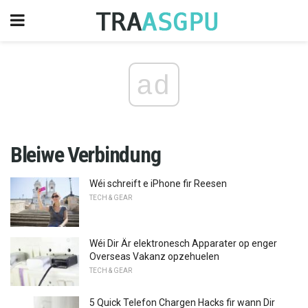
ad
Bleiwe Verbindung
Wéi schreift e iPhone fir Reesen
TECH & GEAR
Wéi Dir Är elektronesch Apparater op enger
Overseas Vakanz opzehuelen
TECH & GEAR
5 Quick Telefon Chargen Hacks fir wann Dir