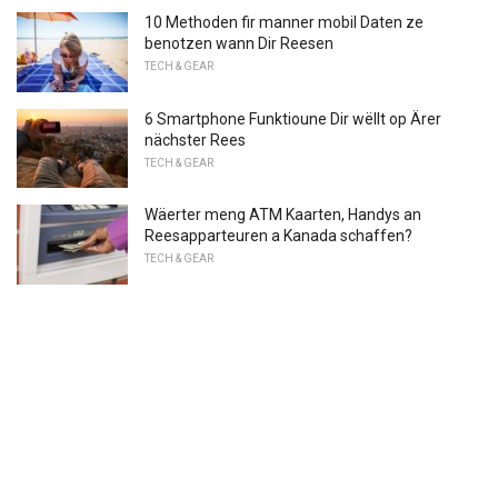
10 Methoden fir manner mobil Daten ze
benotzen wann Dir Reesen
TECH & GEAR
6 Smartphone Funktioune Dir wëllt op Ärer
nächster Rees
TECH & GEAR
Wäerter meng ATM Kaarten, Handys an
Reesapparteuren a Kanada schaffen?
TECH & GEAR