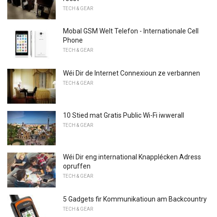
TECH & GEAR
Mobal GSM Welt Telefon - Internationale Cell
Phone
TECH & GEAR
Wéi Dir de Internet Connexioun ze verbannen
TECH & GEAR
10 Stied mat Gratis Public Wi-Fi iwwerall
TECH & GEAR
Wéi Dir eng international Knapplécken Adress
opruffen
TECH & GEAR
5 Gadgets fir Kommunikatioun am Backcountry
TECH & GEAR