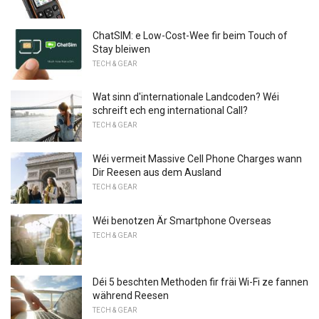
ChatSIM: e Low-Cost-Wee fir beim Touch of
Stay bleiwen
TECH & GEAR
Wat sinn d'internationale Landcoden? Wéi
schreift ech eng international Call?
TECH & GEAR
Wéi vermeit Massive Cell Phone Charges wann
Dir Reesen aus dem Ausland
TECH & GEAR
Wéi benotzen Är Smartphone Overseas
TECH & GEAR
Déi 5 beschten Methoden fir fräi Wi-Fi ze fannen
während Reesen
TECH & GEAR