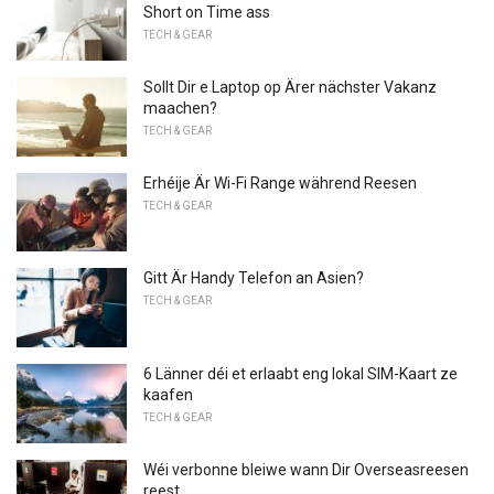
Short on Time ass
TECH & GEAR
Sollt Dir e Laptop op Ärer nächster Vakanz
maachen?
TECH & GEAR
Erhéije Är Wi-Fi Range während Reesen
TECH & GEAR
Gitt Är Handy Telefon an Asien?
TECH & GEAR
6 Länner déi et erlaabt eng lokal SIM-Kaart ze
kaafen
TECH & GEAR
Wéi verbonne bleiwe wann Dir Overseasreesen
reest