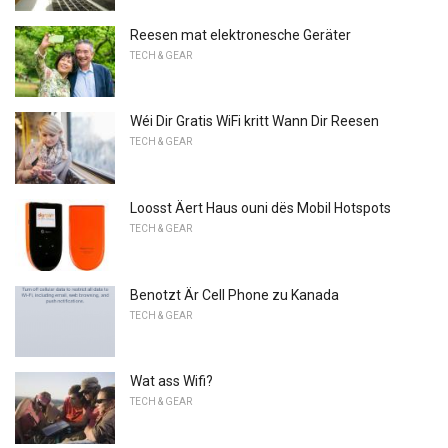
Reesen mat elektronesche Geräter
TECH & GEAR
Wéi Dir Gratis WiFi kritt Wann Dir Reesen
TECH & GEAR
Loosst Äert Haus ouni dës Mobil Hotspots
TECH & GEAR
Benotzt Är Cell Phone zu Kanada
TECH & GEAR
Wat ass Wifi?
TECH & GEAR