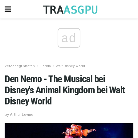
ad
Vereenegt Staaten
Florida
Walt Disney World
Den Nemo - The Musical bei
Disney's Animal Kingdom bei Walt
Disney World
by Arthur Levine