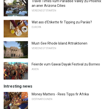
Travel Times vum Paradise Valley zu Phoenix
an aner Arizona Cities
VEREENEGT STAATEN
Wat ass d'Etikette fir Tipping zu Paräis?
EUROPA
Must-See Rhode Island Attraktionen
VEREENEGT STAATEN
Feierde vum Gawai Dayak Festival zu Borneo
ASIEN
Intresting news
Money Matters - Rees Tipps fir Afrika
DESTINATIOUNEN