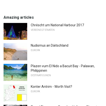
Amazing articles
Chrëscht um National Harbour 2017
VEREENEGT STAATEN
Nudismus an Däitschland
EUROPA
Plazen vum El Nido a Bacuit Bay - Palawan,
Philippinen
DESTINATIOUNEN
Konter Antrim - Worth Visit?
EUROPA