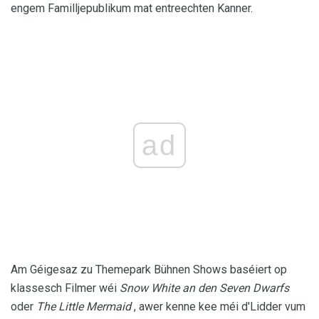
engem Familljepublikum mat entreechten Kanner.
ad
Am Géigesaz zu Themepark Bühnen Shows baséiert op
klassesch Filmer wéi
Snow White an den Seven Dwarfs
oder
The Little Mermaid
, awer kenne kee méi d'Lidder vum