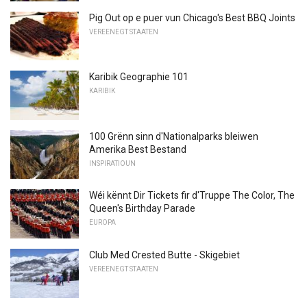
Pig Out op e puer vun Chicago's Best BBQ Joints
VEREENEGT STAATEN
Karibik Geographie 101
KARIBIK
100 Grënn sinn d'Nationalparks bleiwen
Amerika Best Bestand
INSPIRATIOUN
Wéi kënnt Dir Tickets fir d'Truppe The Color, The
Queen's Birthday Parade
EUROPA
Club Med Crested Butte - Skigebiet
VEREENEGT STAATEN