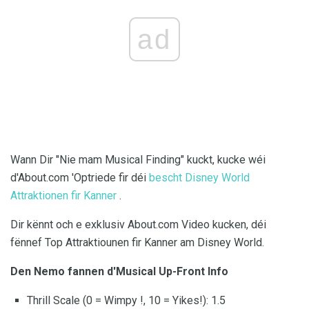
ad
Wann Dir "Nie mam Musical Finding" kuckt, kucke wéi
d'About.com 'Optriede fir déi
bescht Disney World
Attraktionen fir Kanner
.
Dir kënnt och e exklusiv About.com Video kucken, déi
fënnef Top Attraktiounen fir Kanner am Disney World.
Den Nemo fannen d'Musical Up-Front Info
Thrill Scale (0 = Wimpy !, 10 = Yikes!): 1.5