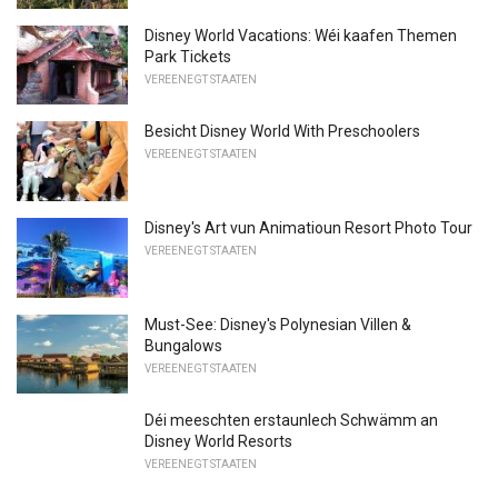
Disney World Vacations: Wéi kaafen Themen
Park Tickets
VEREENEGT STAATEN
Besicht Disney World With Preschoolers
VEREENEGT STAATEN
Disney's Art vun Animatioun Resort Photo Tour
VEREENEGT STAATEN
Must-See: Disney's Polynesian Villen &
Bungalows
VEREENEGT STAATEN
Déi meeschten erstaunlech Schwämm an
Disney World Resorts
VEREENEGT STAATEN