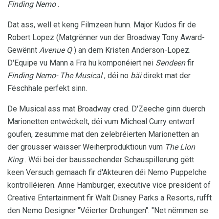
Finding Nemo
.
Dat ass, well et keng Filmzeen hunn. Major Kudos fir de
Robert Lopez (Matgrënner vun der Broadway Tony Award-
Gewënnt
Avenue Q
) an dem Kristen Anderson-Lopez.
D'Equipe vu Mann a Fra hu komponéiert nei
Sendeen
fir
Finding Nemo- The Musical
, déi no
bäi
direkt mat der
Fëschhale perfekt sinn.
De Musical ass mat Broadway cred. D'Zeeche ginn duerch
Marionetten entwéckelt, déi vum Micheal Curry entworf
goufen, zesumme mat den zelebréierten Marionetten an
der grousser wäisser Weiherproduktioun vum
The Lion
King
. Wéi bei der baussechender Schauspillerung gëtt
keen Versuch gemaach fir d'Akteuren déi Nemo Puppelche
kontrolléieren. Anne Hamburger, executive vice president of
Creative Entertainment fir Walt Disney Parks a Resorts, rufft
den Nemo Designer "Véierter Drohungen". "Net nëmmen se