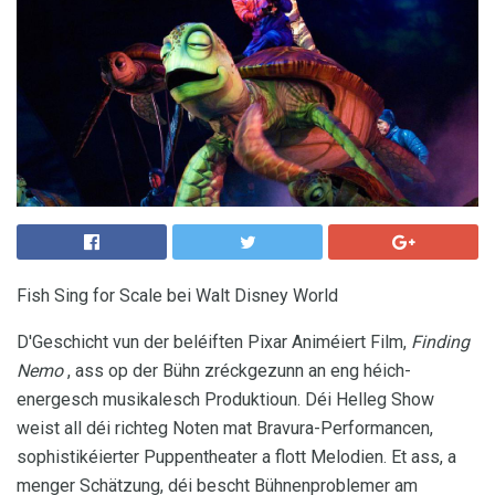
Fish Sing for Scale bei Walt Disney World
D'Geschicht vun der beléiften Pixar Animéiert Film,
Finding
Nemo
, ass op der Bühn zréckgezunn an eng héich-
energesch musikalesch Produktioun. Déi Helleg Show
weist all déi richteg Noten mat Bravura-Performancen,
sophistikéierter Puppentheater a flott Melodien. Et ass, a
menger Schätzung, déi bescht Bühnenproblemer am