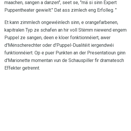
maachen, sangen a danzen", seet se, "mä si sinn Expert
Puppentheater gewielt." Dat ass zimlech eng Erfolleg. "
Et kann zimmlech ongewéinlech sinn, e orangefarbenen,
kapitralen Typ ze schafen an hir voll Stëmm niewend engem
Puppel ze sangen, deen e kloer fonktionnéiert, awer
d'Mënscherechter oder d'Puppel-Dualitéit iergendwéi
funktionnéiert. Op e puer Punkten an der Presentatioun ginn
d'Marionette momentan vun de Schauspiller fir dramatesch
Effekter getrennt.