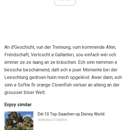
An d'Geschicht, vun der Trennung, vum kommende Alter,
Frëndschaft, Verloscht a Gallanteri, sou einfach wéi och
ëmmer ze ze laang an ze kräischen. Ech sinn nëmmen e
bëssche beschämend, datt ech e puer Momente bei der
Leeschtung gedroen hunn mech opgeléist. Awer dann, ech
sinn e Softie fir orange Clownfish verluer an alleng an der
grousser bloer Welt.
Enjoy similar
Déi 10 Top-Saachen op Disney World
VEREENEGT STAATEN