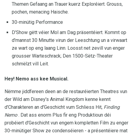
Themen Gefaang an Trauer kuerz Exploréiert. Grouss,
pochen, menacing Haische.
30-minütig Performance
D'Show gëtt véier Mol am Dag präsentéiert. Kommt op
d'mannst 30 Minutte virun der Leeschtung un a virwaart
ze wart op eng laang Linn. Loosst net zevill vun enger
grousser Warteschrack; Den 1500-Sëtz-Theater
schmëlzt vill Leit.
Hey!
Nemo ass kee Musical.
Nëmme jiddfereen deen an de restauréierten Theatres vun
der Wild am Disney's Animal Kingdom kenne kennt
d'Charakteren an d'Geschicht vum Schliess Hit,
Finding
Nemo
. Dat ass enorm Plus fir eng Produktioun déi
probéiert d'Geschicht vun engem kompletten Film zu enger
30-minütiger Show ze condenséieren - a présentéiere mat