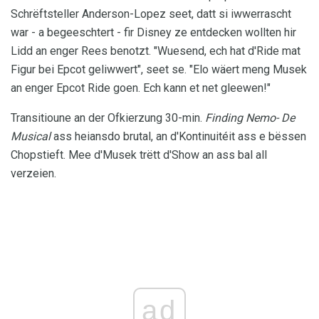
Schrëftsteller Anderson-Lopez seet, datt si iwwerrascht
war - a begeeschtert - fir Disney ze entdecken wollten hir
Lidd an enger Rees benotzt. "Wuesend, ech hat d'Ride mat
Figur bei Epcot geliwwert", seet se. "Elo wäert meng Musek
an enger Epcot Ride goen. Ech kann et net gleewen!"
Transitioune an der Ofkierzung 30-min.
Finding Nemo- De
Musical
ass heiansdo brutal, an d'Kontinuitéit ass e bëssen
Chopstieft. Mee d'Musek trëtt d'Show an ass bal all
verzeien.
ad