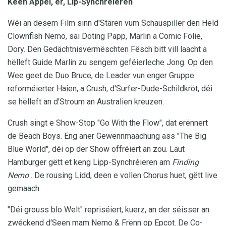
Keen Äppel, er, Lip-Synchréieren
Wéi an dësem Film sinn d'Stären vum Schauspiller den Held
Clownfish Nemo, säi Doting Papp, Marlin a Comic Folie,
Dory. Den Gedächtnisvermëschten Fësch bitt vill laacht a
hëlleft Guide Marlin zu sengem geféierleche Jong. Op den
Wee geet de Duo Bruce, de Leader vun enger Gruppe
reforméierter Haien, a Crush, d'Surfer-Dude-Schildkröt, déi
se hëlleft an d'Stroum an Australien kreuzen.
Crush singt e Show-Stop "Go With the Flow", dat erënnert
de Beach Boys. Eng aner Gewënnmaachung ass "The Big
Blue World", déi op der Show offréiert an zou. Laut
Hamburger gëtt et keng Lipp-Synchréieren am
Finding
Nemo
. De rousing Lidd, deen e vollen Chorus huet, gëtt live
gemaach.
"Déi grouss blo Welt" repriséiert, kuerz, an der séisser an
zwéckend d'Seen mam Nemo & Frënn op Epcot. De Co-