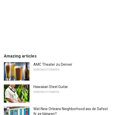
Amazing articles
AMC Theater zu Denver
VEREENEGT STAATEN
Hawaiian Steel Guitar
VEREENEGT STAATEN
Wat New Orleans Neighborhood ass de Safest
fir ze bleiwen?