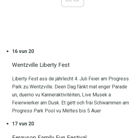
16 vun 20
Wentzville Liberty Fest
Liberty Fest ass de jährlecht 4. Juli Feier am Progress
Park zu Wentzville. Deen Dag fänkt mat enger Parade
un, duerno vu Kanneraktivitéiten, Live Musek a
Feierwierker am Dusk. Et gëtt och fräi Schwammen am
Progress Park Pool vu Mëttes bis 5 Auer
17 vun 20
Ferguson Family Fun Festival