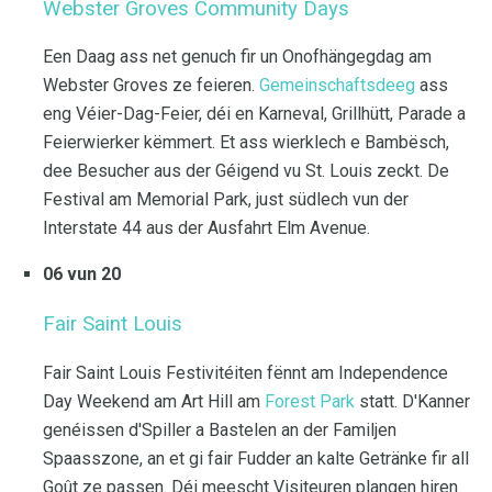
Webster Groves Community Days
Een Daag ass net genuch fir un Onofhängegdag am
Webster Groves ze feieren.
Gemeinschaftsdeeg
ass
eng Véier-Dag-Feier, déi en Karneval, Grillhütt, Parade a
Feierwierker këmmert. Et ass wierklech e Bambësch,
dee Besucher aus der Géigend vu St. Louis zeckt. De
Festival am Memorial Park, just südlech vun der
Interstate 44 aus der Ausfahrt Elm Avenue.
06 vun 20
Fair Saint Louis
Fair Saint Louis Festivitéiten fënnt am Independence
Day Weekend am Art Hill am
Forest Park
statt. D'Kanner
genéissen d'Spiller a Bastelen an der Familjen
Spaasszone, an et gi fair Fudder an kalte Getränke fir all
Goût ze passen. Déi meescht Visiteuren plangen hiren