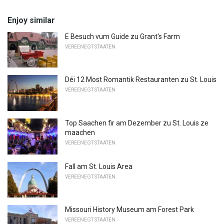
Enjoy similar
E Besuch vum Guide zu Grant's Farm
VEREENEGT STAATEN
Déi 12 Most Romantik Restauranten zu St. Louis
VEREENEGT STAATEN
Top Saachen fir am Dezember zu St. Louis ze
maachen
VEREENEGT STAATEN
Fall am St. Louis Area
VEREENEGT STAATEN
Missouri History Museum am Forest Park
VEREENEGT STAATEN