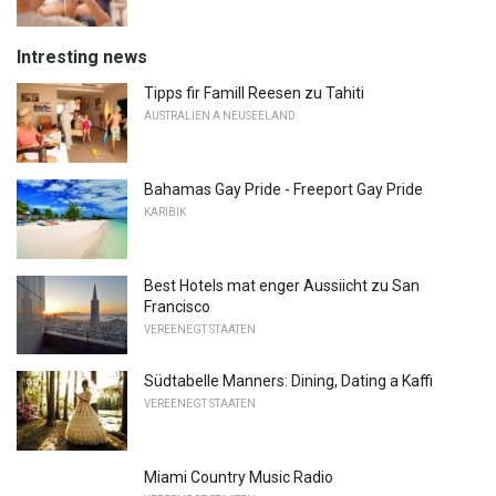
Intresting news
Tipps fir Famill Reesen zu Tahiti
AUSTRALIEN A NEUSEELAND
Bahamas Gay Pride - Freeport Gay Pride
KARIBIK
Best Hotels mat enger Aussiicht zu San
Francisco
VEREENEGT STAATEN
Südtabelle Manners: Dining, Dating a Kaffi
VEREENEGT STAATEN
Miami Country Music Radio