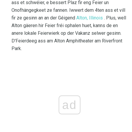
ass et schwéier, e bessert Plaz fir eng Feier un
Onofhängegkeet ze fannen. Iwwert dem 4ten ass et vill
fir ze gesinn an an der Géigend
Alton, Illinois
. Plus, well
Alton gäeren hir Feier fréi ophalen huet, kanns de en
anere lokale Feierwierk op der Vakanz selwer gesinn.
D'Feierdeeg ass am Alton Amphitheater am Riverfront
Park.
ad