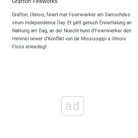
Grafton Fireworks
Grafton, Illinois, feiert mat Feierwierker am Samschdes
virum Independence Day. Et gëtt genuch Ënnerhalung an
Nahrung am Dag, an der Nuecht hunn d'Feierwierker den
Himmel iwwer d'Konflikt vun de Mississippi a Illinois
Floss erleedegt.
ad