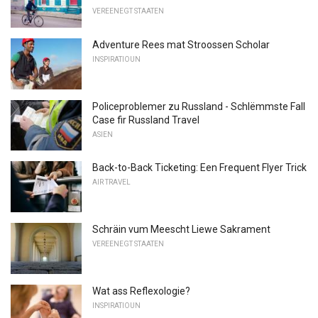
VEREENEGT STAATEN
Adventure Rees mat Stroossen Scholar
INSPIRATIOUN
Policeproblemer zu Russland - Schlëmmste Fall
Case fir Russland Travel
ASIEN
Back-to-Back Ticketing: Een Frequent Flyer Trick
AIR TRAVEL
Schräin vum Meescht Liewe Sakrament
VEREENEGT STAATEN
Wat ass Reflexologie?
INSPIRATIOUN