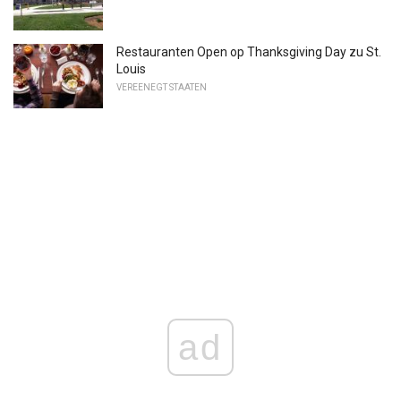
Restauranten Open op Thanksgiving Day zu St.
Louis
VEREENEGT STAATEN
ad