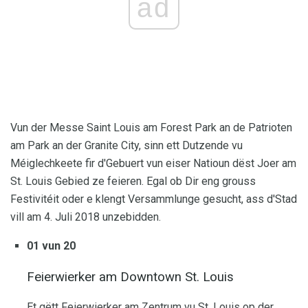
ad
Vun der Messe Saint Louis am Forest Park an de Patrioten
am Park an der Granite City, sinn ett Dutzende vu
Méiglechkeete fir d'Gebuert vun eiser Natioun dëst Joer am
St. Louis Gebied ze feieren. Egal ob Dir eng grouss
Festivitéit oder e klengt Versammlunge gesucht, ass d'Stad
vill am 4. Juli 2018 unzebidden.
01 vun 20
Feierwierker am Downtown St. Louis
Et gëtt Feierwierker am Zentrum vu St. Louis op der