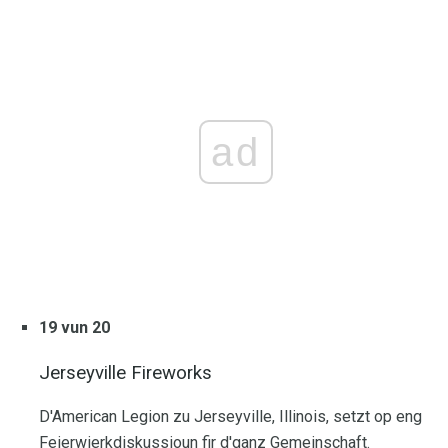
ad
19 vun 20
Jerseyville Fireworks
D'American Legion zu Jerseyville, Illinois, setzt op eng
Feierwierkdiskussioun fir d'ganz Gemeinschaft.