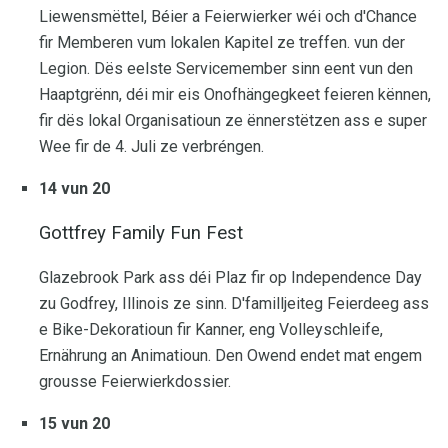
Liewensmëttel, Béier a Feierwierker wéi och d'Chance
fir Memberen vum lokalen Kapitel ze treffen. vun der
Legion. Dës eelste Servicemember sinn eent vun den
Haaptgrënn, déi mir eis Onofhängegkeet feieren kënnen,
fir dës lokal Organisatioun ze ënnerstëtzen ass e super
Wee fir de 4. Juli ze verbréngen.
14 vun 20
Gottfrey Family Fun Fest
Glazebrook Park ass déi Plaz fir op Independence Day
zu Godfrey, Illinois ze sinn. D'familljeiteg Feierdeeg ass
e Bike-Dekoratioun fir Kanner, eng Volleyschleife,
Ernährung an Animatioun. Den Owend endet mat engem
grousse Feierwierkdossier.
15 vun 20