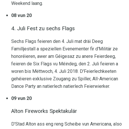
Weekend laang.
08 vun 20
4. Juli Fest zu sechs Flags
Sechs Flags feieren den 4. Juli mat dräi Deeg
Familljestall a speziellen Evenementer fir d'Militär ze
honoréieren, awer am Géigesaz zu anere Feierdeeg,
feieren de Six Flags vu Méindeg, den 2. Juli feieren a
woren bis Mëttwoch, 4. Juli 2018. D'Feierlechkeeten
gehéieren exklusive Zougang zu Spiller, All-American
Dance Party an natierlech natierlech Feierwierker.
09 vun 20
Alton Fireworks Spektakulär
D'Stad Alton ass eng reng Scheibe vun Americana, also