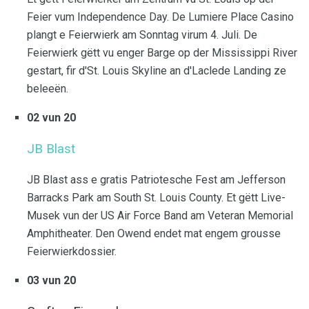
Feier vum Independence Day. De Lumiere Place Casino
plangt e Feierwierk am Sonntag virum 4. Juli. De
Feierwierk gëtt vu enger Barge op der Mississippi River
gestart, fir d'St. Louis Skyline an d'Laclede Landing ze
beleeën.
02 vun 20
JB Blast
JB Blast ass e gratis Patriotesche Fest am Jefferson
Barracks Park am South St. Louis County. Et gëtt Live-
Musek vun der US Air Force Band am Veteran Memorial
Amphitheater. Den Owend endet mat engem grousse
Feierwierkdossier.
03 vun 20