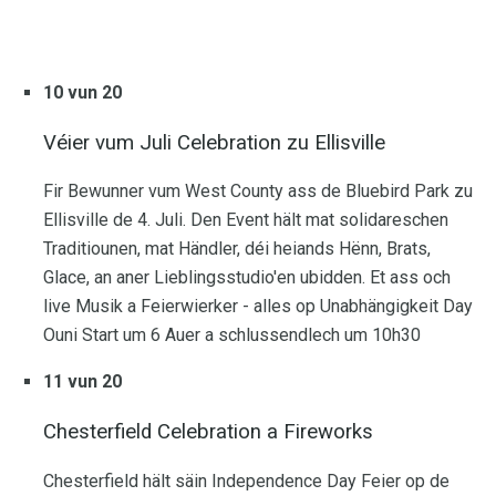
10 vun 20
Véier vum Juli Celebration zu Ellisville
Fir Bewunner vum West County ass de Bluebird Park zu
Ellisville de 4. Juli. Den Event hält mat solidareschen
Traditiounen, mat Händler, déi heiands Hënn, Brats,
Glace, an aner Lieblingsstudio'en ubidden. Et ass och
live Musik a Feierwierker - alles op Unabhängigkeit Day
Ouni Start um 6 Auer a schlussendlech um 10h30
11 vun 20
Chesterfield Celebration a Fireworks
Chesterfield hält säin Independence Day Feier op de