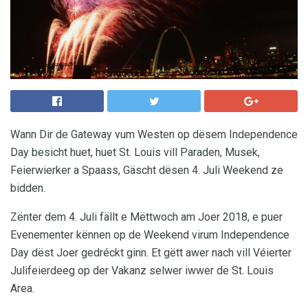
Wann Dir de Gateway vum Westen op dësem Independence
Day besicht huet, huet St. Louis vill Paraden, Musek,
Feierwierker a Spaass, Gäscht dësen 4. Juli Weekend ze
bidden.
Zënter dem 4. Juli fällt e Mëttwoch am Joer 2018, e puer
Evenementer kënnen op de Weekend virum Independence
Day dëst Joer gedréckt ginn. Et gëtt awer nach vill Véierter
Julifeierdeeg op der Vakanz selwer iwwer de St. Louis
Area.