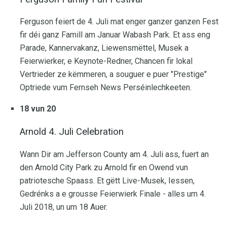
Ferguson feiert de 4. Juli mat enger ganzer ganzen Fest
fir déi ganz Famill am Januar Wabash Park. Et ass eng
Parade, Kannervakanz, Liewensmëttel, Musek a
Feierwierker, e Keynote-Redner, Chancen fir lokal
Vertrieder ze këmmeren, a souguer e puer "Prestige"
Optriede vum Fernseh News Perséinlechkeeten.
18 vun 20
Arnold 4. Juli Celebration
Wann Dir am Jefferson County am 4. Juli ass, fuert an
den Arnold City Park zu Arnold fir en Owend vun
patriotesche Spaass. Et gëtt Live-Musek, Iessen,
Gedrénks a e grousse Feierwierk Finale - alles um 4.
Juli 2018, un um 18 Auer.