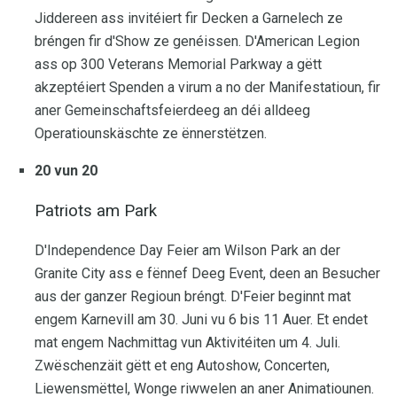
Jiddereen ass invitéiert fir Decken a Garnelech ze
bréngen fir d'Show ze genéissen. D'American Legion
ass op 300 Veterans Memorial Parkway a gëtt
akzeptéiert Spenden a virum a no der Manifestatioun, fir
aner Gemeinschaftsfeierdeeg an déi alldeeg
Operatiounskäschte ze ënnerstëtzen.
20 vun 20
Patriots am Park
D'Independence Day Feier am Wilson Park an der
Granite City ass e fënnef Deeg Event, deen an Besucher
aus der ganzer Regioun bréngt. D'Feier beginnt mat
engem Karnevill am 30. Juni vu 6 bis 11 Auer. Et endet
mat engem Nachmittag vun Aktivitéiten um 4. Juli.
Zwëschenzäit gëtt et eng Autoshow, Concerten,
Liewensmëttel, Wonge riwwelen an aner Animatiounen.