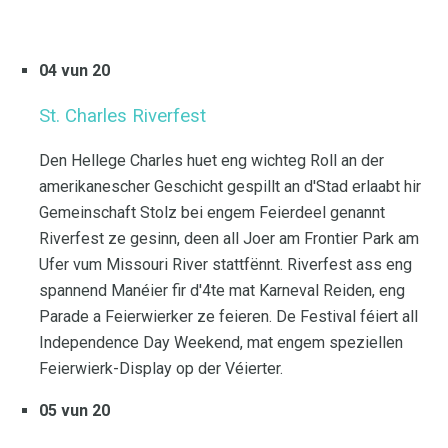
04 vun 20
St. Charles Riverfest
Den Hellege Charles huet eng wichteg Roll an der
amerikanescher Geschicht gespillt an d'Stad erlaabt hir
Gemeinschaft Stolz bei engem Feierdeel genannt
Riverfest ze gesinn, deen all Joer am Frontier Park am
Ufer vum Missouri River stattfënnt. Riverfest ass eng
spannend Manéier fir d'4te mat Karneval Reiden, eng
Parade a Feierwierker ze feieren. De Festival féiert all
Independence Day Weekend, mat engem speziellen
Feierwierk-Display op der Véierter.
05 vun 20