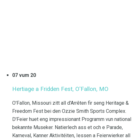
07 vum 20
Hertiage a Fridden Fest, O'Fallon, MO
O'Fallon, Missouri zitt all d'Arrêten fir seng Heritage &
Freedom Fest bei den Ozzie Smith Sports Complex.
D'Feier huet eng impressionant Programm vun national
bekannte Museker. Natierlech ass et och e Parade,
Karneval, Kanner Aktivitéiten, Iessen a Feierwierker all