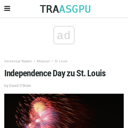
ad
Vereenegt Staaten
Missouri
St. Louis
Independence Day zu St. Louis
by David O'Brien