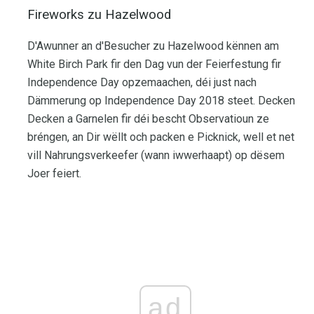
Fireworks zu Hazelwood
D'Awunner an d'Besucher zu Hazelwood kënnen am
White Birch Park fir den Dag vun der Feierfestung fir
Independence Day opzemaachen, déi just nach
Dämmerung op Independence Day 2018 steet. Decken
Decken a Garnelen fir déi bescht Observatioun ze
bréngen, an Dir wëllt och packen e Picknick, well et net
vill Nahrungsverkeefer (wann iwwerhaapt) op dësem
Joer feiert.
ad