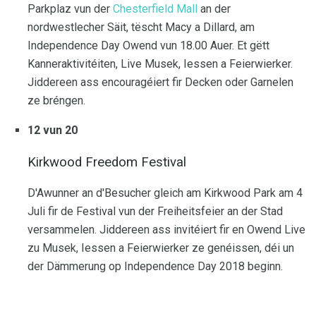
Parkplaz vun der
Chesterfield Mall
an der
nordwestlecher Säit, tëscht Macy a Dillard, am
Independence Day Owend vun 18.00 Auer. Et gëtt
Kanneraktivitéiten, Live Musek, Iessen a Feierwierker.
Jiddereen ass encouragéiert fir Decken oder Garnelen
ze bréngen.
12 vun 20
Kirkwood Freedom Festival
D'Awunner an d'Besucher gleich am Kirkwood Park am 4
Juli fir de Festival vun der Freiheitsfeier an der Stad
versammelen. Jiddereen ass invitéiert fir en Owend Live
zu Musek, Iessen a Feierwierker ze genéissen, déi un
der Dämmerung op Independence Day 2018 beginn.