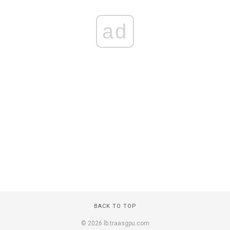
ad
BACK TO TOP
© 2026 lb.traasgpu.com