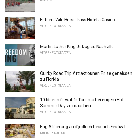
Fotoen: Wild Horse Pass Hotel a Casino
VEREENEGT STAATEN
Martin Luther King Jr. Dag zu Nashville
VEREENEGT STAATEN
Quirky Road Trip Attraktiounen Fir ze genéissen
zu Florida
VEREENEGT STAATEN
10 Ideeën fir wat fir Tacoma bei engem Hot
Summer Day ze maachen
VEREENEGT STAATEN
Eng Aféierung an d'jüdlech Pessach Festival
KULTUR & KULTUR