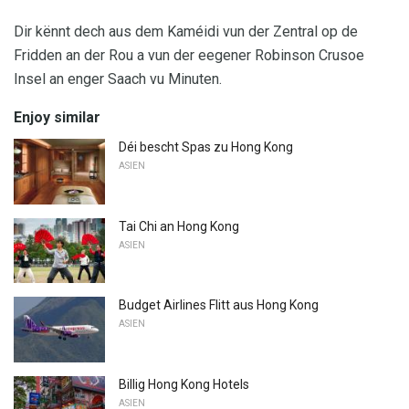
Dir kënnt dech aus dem Kaméidi vun der Zentral op de
Fridden an der Rou a vun der eegener Robinson Crusoe
Insel an enger Saach vu Minuten.
Enjoy similar
Déi bescht Spas zu Hong Kong
ASIEN
Tai Chi an Hong Kong
ASIEN
Budget Airlines Flitt aus Hong Kong
ASIEN
Billig Hong Kong Hotels
ASIEN