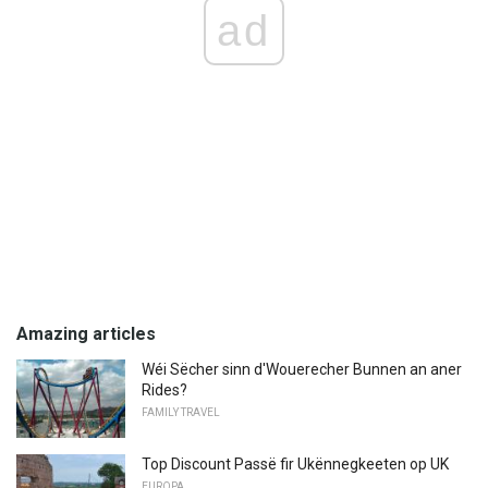
ad
Amazing articles
Wéi Sëcher sinn d'Wouerecher Bunnen an aner
Rides?
FAMILY TRAVEL
Top Discount Passë fir Ukënnegkeeten op UK
EUROPA