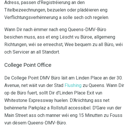
Adress, passen d'Registréierung an den
Titelbezeechnungen, bezuelen oder plädéieren eng
Verflichtungsverhënnerung a solle sech och regelen.
Wann Dir nach ëmmer nach eng Queens-DMV-Büro
besichen muss, ass et eng Lëscht vu Büroe, allgemeng
Richtungen, wéi se erreechst, Wee bequem zu all Büro, wéi
och Servicer an all Standort.
College Point Office
De College Point DMV Büro läit am Linden Place an der 30.
Avenue, net wäit vun der Stad
Flushing
zu Queens. Wann Dir
op de Büro fuert, sollt Dir d'Linden Place Exit vun
Whitestone Expressway huelen. D'Ariichtung ass net
behënnerte Parkplaz a Rollstull accessibel. D'Gare vun der
Main Street ass och manner wéi eng 15 Minutten zu Fouss
vun dësem Queens-DMV-Büro.