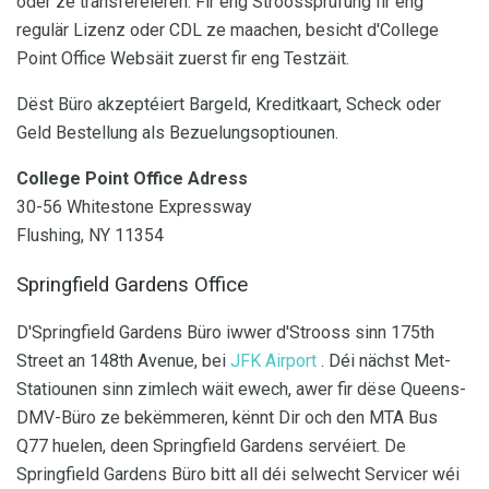
oder ze transferéieren. Fir eng Stroossprüfung fir eng
regulär Lizenz oder CDL ze maachen, besicht d'College
Point Office Websäit zuerst fir eng Testzäit.
Dëst Büro akzeptéiert Bargeld, Kreditkaart, Scheck oder
Geld Bestellung als Bezuelungsoptiounen.
College Point Office Adress
30-56 Whitestone Expressway
Flushing, NY 11354
Springfield Gardens Office
D'Springfield Gardens Büro iwwer d'Strooss sinn 175th
Street an 148th Avenue, bei
JFK Airport
. Déi nächst Met-
Statiounen sinn zimlech wäit ewech, awer fir dëse Queens-
DMV-Büro ze bekëmmeren, kënnt Dir och den MTA Bus
Q77 huelen, deen Springfield Gardens servéiert. De
Springfield Gardens Büro bitt all déi selwecht Servicer wéi