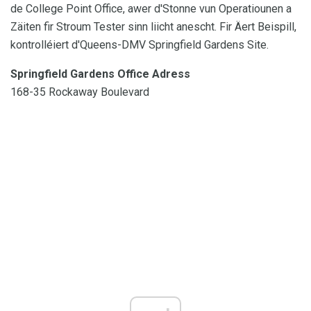
de College Point Office, awer d'Stonne vun Operatiounen a
Zäiten fir Stroum Tester sinn liicht anescht. Fir Äert Beispill,
kontrolléiert d'Queens-DMV Springfield Gardens Site.
Springfield Gardens Office Adress
168-35 Rockaway Boulevard