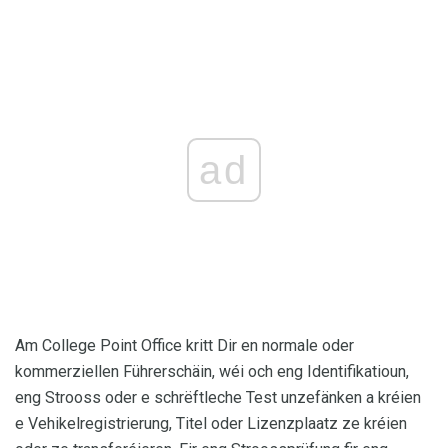
ad
Am College Point Office kritt Dir en normale oder
kommerziellen Führerschäin, wéi och eng Identifikatioun,
eng Strooss oder e schrëftleche Test unzefänken a kréien
e Vehikelregistrierung, Titel oder Lizenzplaatz ze kréien