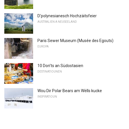
D'polynesianesch Hochzäitsfeier
AUSTRALIEN A NEUSEELAND
Paris Sewer Museum (Musée des Egouts)
EUROPA
10 Don'ts an Südostasien
DESTINATIOUNEN
Wou Dir Polar Bears am Wëlls kucke
INSPIRATIOUN