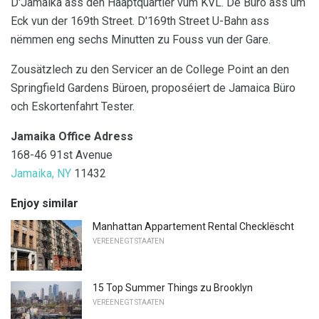
D'Jamaika ass den Haaptquartier vum KVL. De Büro ass um
Eck vun der 169th Street. D'169th Street U-Bahn ass
nëmmen eng sechs Minutten zu Fouss vun der Gare.
Zousätzlech zu den Servicer an de College Point an den
Springfield Gardens Büroen, proposéiert de Jamaica Büro
och Eskortenfahrt Tester.
Jamaika Office Adress
168-46 91st Avenue
Jamaika, NY
11432
Enjoy similar
Manhattan Appartement Rental Checklëscht
VEREENEGT STAATEN
15 Top Summer Things zu Brooklyn
VEREENEGT STAATEN