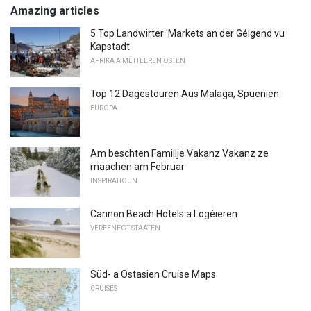
Amazing articles
5 Top Landwirter 'Markets an der Géigend vu
Kapstadt
AFRIKA A MËTTLEREN OSTEN
Top 12 Dagestouren Aus Malaga, Spuenien
EUROPA
Am beschten Famillje Vakanz Vakanz ze
maachen am Februar
INSPIRATIOUN
Cannon Beach Hotels a Logéieren
VEREENEGT STAATEN
Süd- a Ostasien Cruise Maps
CRUISES