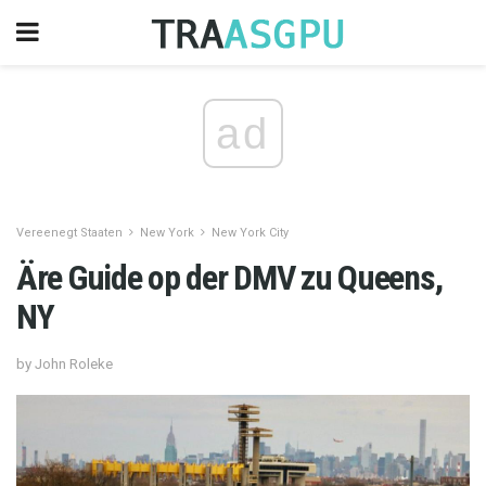
ad
Vereenegt Staaten
New York
New York City
Äre Guide op der DMV zu Queens,
NY
by John Roleke