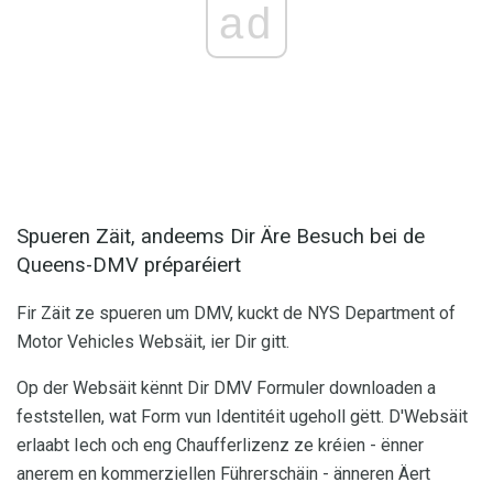
ad
Spueren Zäit, andeems Dir Äre Besuch bei de
Queens-DMV préparéiert
Fir Zäit ze spueren um DMV, kuckt de NYS Department of
Motor Vehicles Websäit, ier Dir gitt.
Op der Websäit kënnt Dir DMV Formuler downloaden a
feststellen, wat Form vun Identitéit ugeholl gëtt. D'Websäit
erlaabt Iech och eng Chaufferlizenz ze kréien - ënner
anerem en kommerziellen Führerschäin - änneren Äert