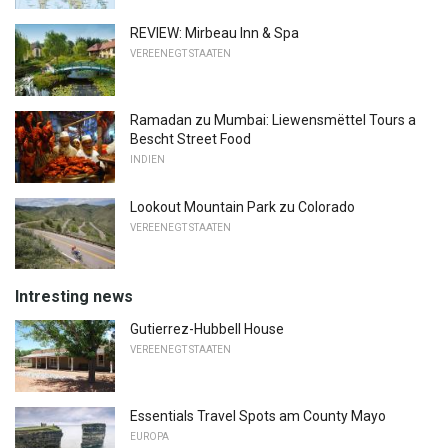
REVIEW: Mirbeau Inn & Spa
VEREENEGT STAATEN
Ramadan zu Mumbai: Liewensmëttel Tours a
Bescht Street Food
INDIEN
Lookout Mountain Park zu Colorado
VEREENEGT STAATEN
Intresting news
Gutierrez-Hubbell House
VEREENEGT STAATEN
Essentials Travel Spots am County Mayo
EUROPA