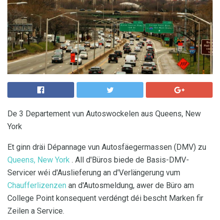
De 3 Departement vun Autoswockelen aus Queens, New
York
Et ginn dräi Dépannage vun Autosfäegermassen (DMV) zu
Queens, New York
. All d'Büros biede de Basis-DMV-
Servicer wéi d'Auslieferung an d'Verlängerung vum
Chaufferlizenzen
an d'Autosmeldung, awer de Büro am
College Point konsequent verdéngt déi bescht Marken fir
Zeilen a Service.