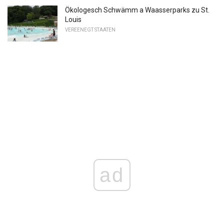
Ökologesch Schwämm a Waasserparks zu St.
Louis
VEREENEGT STAATEN
ad