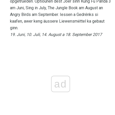
opgetrueden. Optiounen dëst Joer sinn Kung Fu Panda 3
am Juni, Sing in July, The Jungle Book am August an
Angry Birds am September. Iessen a Gedrénks si
kaafen, awer keng äussere Liewensmëttel ka gebaut
ginn.
19. Juni, 10. Juli, 14. August a 18. September 2017
ad