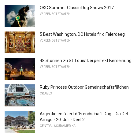
OKC Summer Classic Dog Shows 2017
VEREENEGT STAATEN
5 Best Washington, DC Hotels fir d'Feierdeeg
VEREENEGT STAATEN
48 Stonnen zu St. Louis: Déi perfekt Beméihung
VEREENEGT STAATEN
Ruby Princess Outdoor Gemeinschaftsflächen
CRUISES
Argentinien feiert d 'Frëndschaft Dag - Dia Del
Amigo - 20. Juli - Deel 2
CENTRAL & SÜDAMERIKA