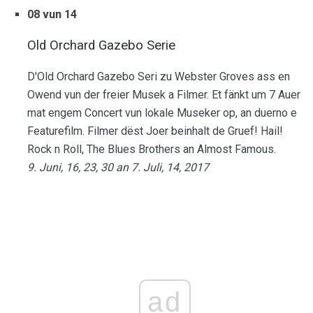
08 vun 14
Old Orchard Gazebo Serie
D'Old Orchard Gazebo Seri zu Webster Groves ass en
Owend vun der freier Musek a Filmer. Et fänkt um 7 Auer
mat engem Concert vun lokale Museker op, an duerno e
Featurefilm. Filmer dëst Joer beinhalt de Gruef! Hail!
Rock n Roll, The Blues Brothers an Almost Famous.
9. Juni, 16, 23, 30 an 7. Juli, 14, 2017
ad