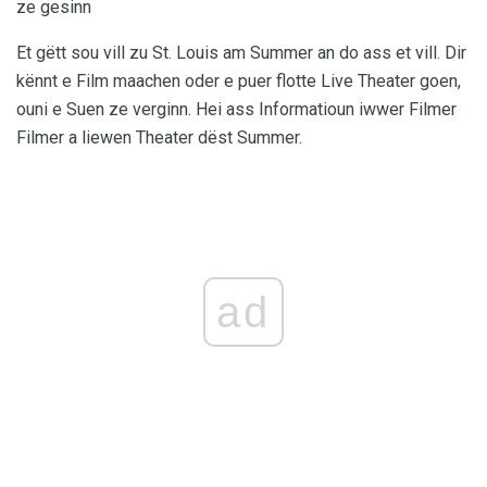
ze gesinn
Et gëtt sou vill zu St. Louis am Summer an do ass et vill. Dir
kënnt e Film maachen oder e puer flotte Live Theater goen,
ouni e Suen ze verginn. Hei ass Informatioun iwwer Filmer
Filmer a liewen Theater dëst Summer.
ad