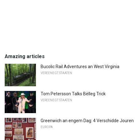
Amazing articles
Bucolic Rail Adventures an West Virginia
VEREENEGT STAATEN
Tom Petersson Talks Bëlleg Trick
VEREENEGT STAATEN
Greenwich an engem Dag: 4 Verschidde Jouren
EUROPA