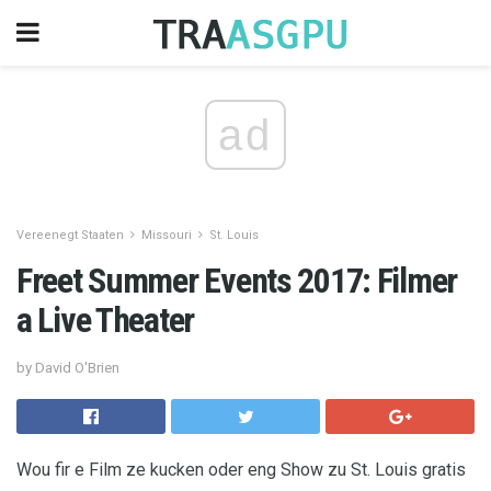
ad
Vereenegt Staaten
Missouri
St. Louis
Freet Summer Events 2017: Filmer
a Live Theater
by David O'Brien
Wou fir e Film ze kucken oder eng Show zu St. Louis gratis