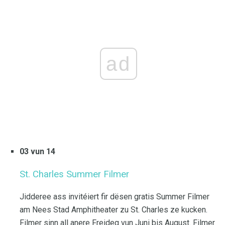
ad
03 vun 14
St. Charles Summer Filmer
Jidderee ass invitéiert fir dësen gratis Summer Filmer
am Nees Stad Amphitheater zu St. Charles ze kucken.
Filmer sinn all anere Freideg vun Juni bis August. Filmer