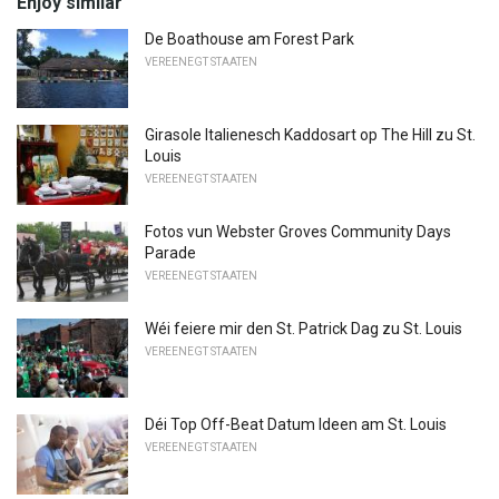
Enjoy similar
De Boathouse am Forest Park
VEREENEGT STAATEN
Girasole Italienesch Kaddosart op The Hill zu St.
Louis
VEREENEGT STAATEN
Fotos vun Webster Groves Community Days
Parade
VEREENEGT STAATEN
Wéi feiere mir den St. Patrick Dag zu St. Louis
VEREENEGT STAATEN
Déi Top Off-Beat Datum Ideen am St. Louis
VEREENEGT STAATEN