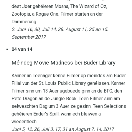
dëst Joer gehéieren Moana, The Wizard of Oz,
Zootopia, a Rogue One. Filmer starten an der
Dämmerung.
2. Juni 16, 30, Juli 14, 28. August 11, 25 an 15.
September 2017
04 vun 14
Méindeg Movie Madness bei Buder Library
Kanner an Teenager kënne Filmer op méindes am Buder
Filial vun der St. Louis Public Library genéissen. Kanner
Filmer sinn um 13 Auer ugebuede ginn an de BFG, den
Pete Dragon an de Jungle Book. Teen Filmer sinn am
selweschten Dag um 3 Auer ze gesinn. Teen Selections
gehéieren Ender's Spill, wann ech bleiwen a
wiesentlech.
Juni 5, 12, 26, Juli 3, 17, 31 an August 7, 14, 2017