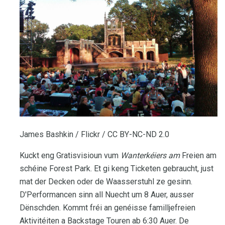
James Bashkin / Flickr / CC BY-NC-ND 2.0
Kuckt eng Gratisvisioun vum
Wanterkéiers am
Freien am
schéine Forest Park. Et gi keng Ticketen gebraucht, just
mat der Decken oder de Waasserstuhl ze gesinn.
D'Performancen sinn all Nuecht um 8 Auer, ausser
Dënschden. Kommt fréi an genéisse familljefreien
Aktivitéiten a Backstage Touren ab 6:30 Auer. De