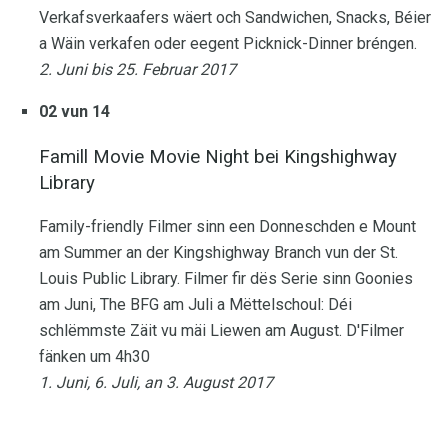
Verkafsverkaafers wäert och Sandwichen, Snacks, Béier
a Wäin verkafen oder eegent Picknick-Dinner bréngen.
2. Juni bis 25. Februar 2017
02 vun 14
Famill Movie Movie Night bei Kingshighway
Library
Family-friendly Filmer sinn een Donneschden e Mount
am Summer an der Kingshighway Branch vun der St.
Louis Public Library. Filmer fir dës Serie sinn Goonies
am Juni, The BFG am Juli a Mëttelschoul: Déi
schlëmmste Zäit vu mäi Liewen am August. D'Filmer
fänken um 4h30
1. Juni, 6. Juli, an 3. August 2017