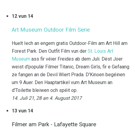
12 vun 14
Art Museum Outdoor Film Serie
Huelt Iech an engem gratis Outdoor-Film am Art Hill am
Forest Park. Den Outfit Film vun der
St. Louis Art
Museum
ass fir véier Freides ab dem Juli. Dëst Joer
weist d'populär Filmer Titanic, Dream Girls, fir e Gefaang
ze fangen an de Devil Wiert Prada. D'Kinoen begéinen
um 9 Auer. Den Haaptartikel vum Art Museum an
d'Toilette bleiwen och spéit op.
14. Juli 21, 28 an 4. August 2017
13 vun 14
Filmer am Park - Lafayette Square