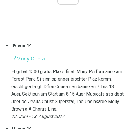
09 vun 14
D'Muny Opera
Et gi bal 1500 gratis Plaze fir all Muny Performance am
Forest Park. Si sinn op enger éischter Plaz komm,
éischt gedéngt. D'fräi Coureur vu banne vu 7. bis 18
Auer. Sektioun um Start um 8.15 Auer Musicals ass dëst
Joer de Jesus Christ Superstar, The Unsinkable Molly
Brown a A Chorus Line.
12. Juni - 13. August 2017
10 vun 14