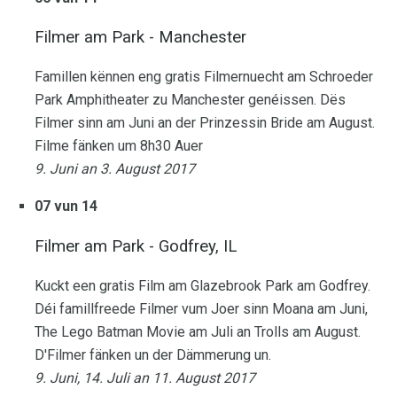
Filmer am Park - Manchester
Famillen kënnen eng gratis Filmernuecht am Schroeder
Park Amphitheater zu Manchester genéissen. Dës
Filmer sinn am Juni an der Prinzessin Bride am August.
Filme fänken um 8h30 Auer
9. Juni an 3. August 2017
07 vun 14
Filmer am Park - Godfrey, IL
Kuckt een gratis Film am Glazebrook Park am Godfrey.
Déi famillfreede Filmer vum Joer sinn Moana am Juni,
The Lego Batman Movie am Juli an Trolls am August.
D'Filmer fänken un der Dämmerung un.
9. Juni, 14. Juli an 11. August 2017