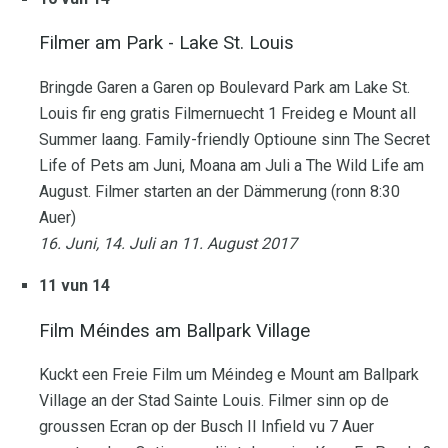
Filmer am Park - Lake St. Louis
Bringde Garen a Garen op Boulevard Park am Lake St.
Louis fir eng gratis Filmernuecht 1 Freideg e Mount all
Summer laang. Family-friendly Optioune sinn The Secret
Life of Pets am Juni, Moana am Juli a The Wild Life am
August. Filmer starten an der Dämmerung (ronn 8:30
Auer)
16. Juni, 14. Juli an 11. August 2017
11 vun 14
Film Méindes am Ballpark Village
Kuckt een Freie Film um Méindeg e Mount am Ballpark
Village an der Stad Sainte Louis. Filmer sinn op de
groussen Ecran op der Busch II Infield vu 7 Auer