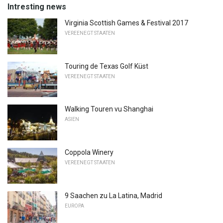
Intresting news
Virginia Scottish Games & Festival 2017
VEREENEGT STAATEN
Touring de Texas Golf Küst
VEREENEGT STAATEN
Walking Touren vu Shanghai
ASIEN
Coppola Winery
VEREENEGT STAATEN
9 Saachen zu La Latina, Madrid
EUROPA