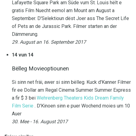
Lafayette Square Park am Süde vum St. Louis hëlt e
gratis Film Nuecht eemol am Mount am August a
September. D'Selektioun dëst Joer ass The Secret Life
of Pets an de Jurassic Park. Filmer starten an der
Dämmerung.
29. August an 16. September 2017
14 vun 14
Bëlleg Movieoptiounen
Si sinn net fräi, awer si sinn bëlleg. Kuck d'Kanner Filmer
fir ee Dollar am Regal Cinema Summer Summer Express
a fir $ 3 bei
Wehrenberg Theaters Kids Dream Family
Film Serie
. D'Kinoen sinn e puer Wochend moies um 10
Auer
30. Mee - 16. August 2017