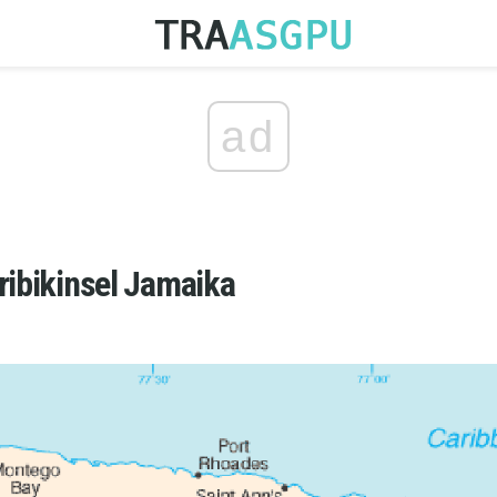
ad
ribikinsel Jamaika