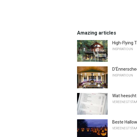
Amazing articles
High-Flying 
INSPIRATIOUN
D'Ënnersche
INSPIRATIOUN
Wat heescht 
VEREENEGT STA
Beste Hallo
VEREENEGT STA