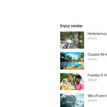
Enjoy similar
Hedonismus 
KARIBIK
Couples All-
KARIBIK
Franklyn D. 
KARIBIK
Wéi oft sinn
KARIBIK