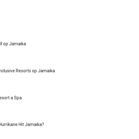
II op Jamaika
Inclusive Resorts op Jamaika
Resort a Spa
 Hurrikane Hit Jamaika?