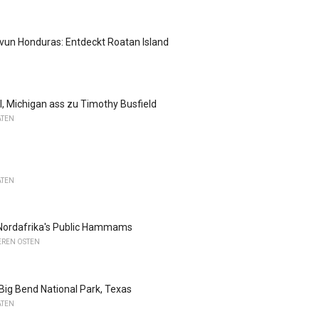
un Honduras: Entdeckt Roatan Island
l, Michigan ass zu Timothy Busfield
ATEN
ATEN
Nordafrika's Public Hammams
EREN OSTEN
ig Bend National Park, Texas
ATEN