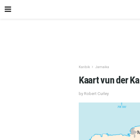
Karibik
Jamaika
Kaart vun der Ka
by Robert Curley