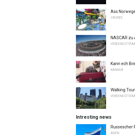
Ass Norweges
CRUISES
NASCAR zu 
VEREENEGT STA
Kann ech Br
KANADA
Walking Tour
VEREENEGT STA
Intresting news
Russescher 
ASIEN