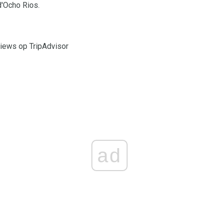
d'Ocho Rios.
iews op TripAdvisor
ad