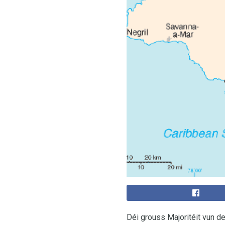
Déi grouss Majoritéit vun d