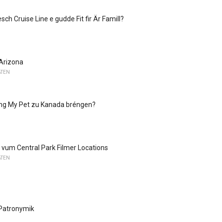
ch Cruise Line e gudde Fit fir Är Famill?
Arizona
ATEN
ing My Pet zu Kanada bréngen?
 vum Central Park Filmer Locations
ATEN
Patronymik