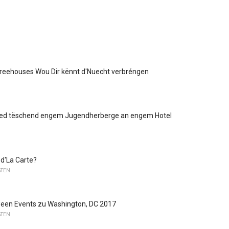
Treehouses Wou Dir kënnt d'Nuecht verbréngen
ed tëschend engem Jugendherberge an engem Hotel
d'La Carte?
ATEN
ween Events zu Washington, DC 2017
ATEN