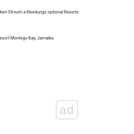
ken Stroum a Kleedungs-optional Resorts
Resort Montego Bay, Jamaika
ad