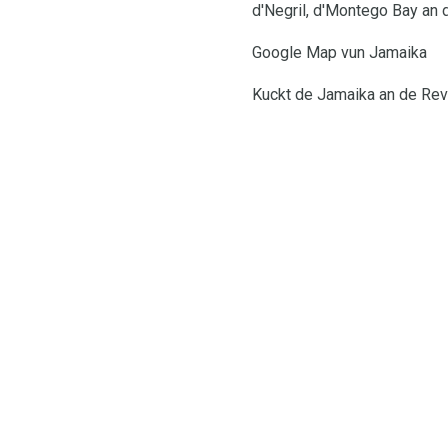
d'Negril, d'Montego Bay an 
Google Map vun Jamaika
Kuckt de Jamaika an de Rev