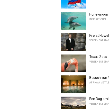
Honeymoon v
INSPIRATIOUN
Firwat Howel
VEREENEGT STA
Texas Zoos
VEREENEGT STA
Besuch vun 
AFRIKA A MËTTL
Een Dag am B
VEREENEGT STA