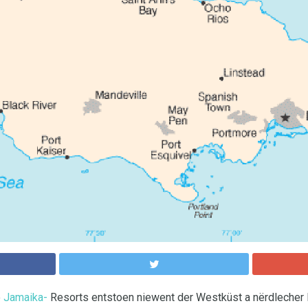
e
Jamaika-
Resorts entstoen niewent der Westküst a nërdlecher 