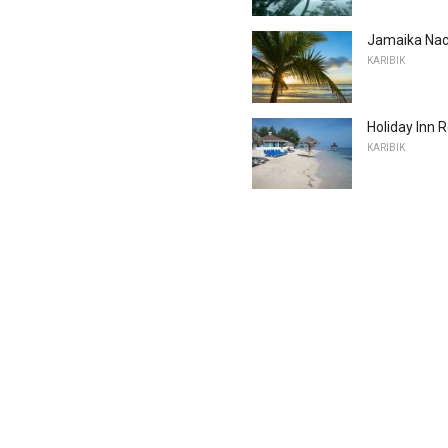
Jamaika Nac
KARIBIK
Holiday Inn 
KARIBIK