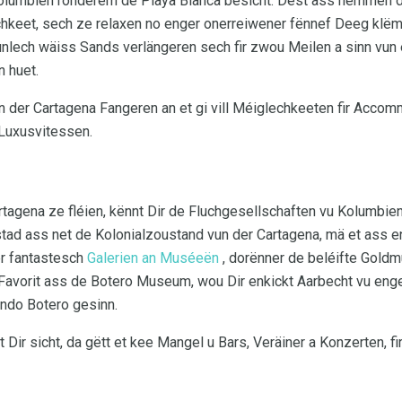
olumbien ronderëm de Playa Blanca besicht. Dëst ass nëmmen d
hkeet, sech ze relaxen no enger onerreiwener fënnef Deeg klë
unlech wäiss Sands verlängeren sech fir zwou Meilen a sinn vun 
 huet.
un der Cartagena Fangeren an et gi vill Méiglechkeeten fir Acco
Luxusvitessen.
artagena ze fléien, kënnt Dir de Fluchgesellschaften vu Kolumbie
stad ass net de Kolonialzoustand vun der Cartagena, mä et ass 
er fantastesch
Galerien an Muséeën
, dorënner de beléifte Gold
n Favorit ass de Botero Museum, wou Dir enkickt Aarbecht vu en
ndo Botero gesinn.
Dir sicht, da gëtt et kee Mangel u Bars, Veräiner a Konzerten, f