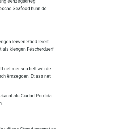
t eng eenzegaarteg
frësche Seafood hunn de
gen léiwen Stied léiert,
nt als klengen Fëscherduerf
tt net méi sou hell wéi de
fach ëmzegoen. Et ass net
kannt als Ciudad Perdida.
n.