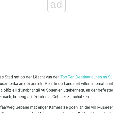
ad
ës Stad net op der Lëscht vun den
Top Ten Destinatiounen an Sü
üdamerika an déi perfekt Plaz fir de Land mat villen internationa
 offiziell d'Unabhängë vu Spuenien ugekënnegt, an der befesteg
nach, fir seng schéi kolonial Gebaier ze schützen.
 faarweg Gebaier mat enger Kamera ze goen, an déi vill Muséeë