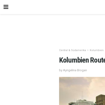
Central & Südamerika
Kolumbien
Kolumbien Route
by Ayngelina Brogan