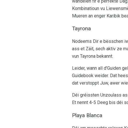
wandelen fir e perfekte Dag
Kombinatioun vu Liewensmëtt
Mueren an enger Karibik be
Tayrona
Nodeems Dir e bësschen iww
ass et Zäit, sech aktiv ze 
vun Tayrona bekannt.
Leider, wann all d'Guiden ge
Guidebook weider. Dat heesc
dat verstoppt Juw, awer wi
Déi gréissten Unzoulass ass
Et nennt 4-5 Deeg bis déi s
Playa Blanca