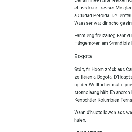
Déi am meeschte relaxen K
et ass keng besser Méiglec
a Ciudad Perdida. Déi ersta
Waasser wat dir scho gesinn
Fannt eng fréizäiteg Fähr v
Hängemoten am Strand bis 
Bogota
Stéit, fir Heem zréck aus C
ze fléien a Bogota. D'Haapt
op der Weltbicher mat e pu
stonnelaang hält. En anere
Kënschtler Kolumbien Ferna
Wann d'Nuetsliewen ass wat 
halen.