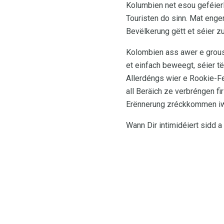
Kolumbien net esou geféierl
Touristen do sinn. Mat enge
Bevëlkerung gëtt et séier z
Kolombien ass awer e grouss
et einfach beweegt, séier t
Allerdéngs wier e Rookie-Fe
all Beräich ze verbréngen f
Erënnerung zréckkommen iww
Wann Dir intimidéiert sidd a