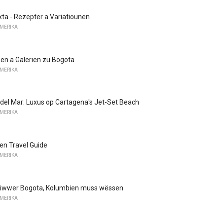
ixta - Rezepter a Variatiounen
AMERIKA
en a Galerien zu Bogota
AMERIKA
a del Mar: Luxus op Cartagena's Jet-Set Beach
AMERIKA
ien Travel Guide
AMERIKA
ir iwwer Bogota, Kolumbien muss wëssen
AMERIKA