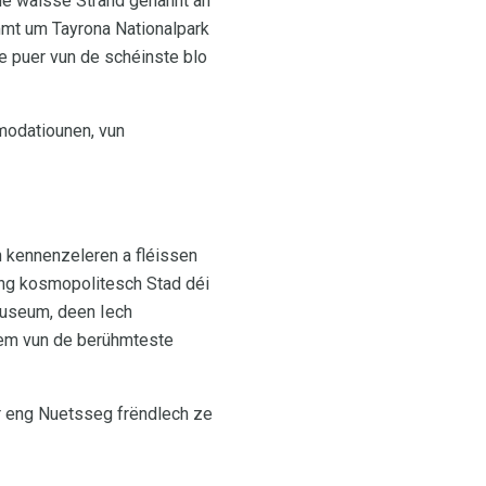
e wäisse Strand genannt an
mmt um Tayrona Nationalpark
e puer vun de schéinste blo
mmodatiounen, vun
n kennenzeleren a fléissen
eng kosmopolitesch Stad déi
museum, deen Iech
gem vun de berühmteste
ir eng Nuetsseg frëndlech ze