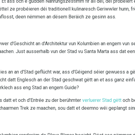
. Et ass och e gudden Nahrungszestimm fir all déi, déi probéier
el ze probéieren déi traditionell kulinaresch Geriwwler hunn, 
aflosst, deen nëmmen an dësem Beräich ze gesinn ass.
er d'Geschicht an d'Architektur vun Kolumbien an engem vun sen
maachen. Just ausserhalb vun der Stad vu Santa Marta ass dat ee
lies an an d'Stad geflücht war, ass d'Géigend séier gewuess a gë
ht datt Englesch an der Stad geschwat gëtt an et ass ganz ein
erklech ass eng Stad an engem Guide?
 datt et och d'Entrée zu der berühmter
verluerer Stad gëtt
och be
chaarmen Trek ze maachen, sou datt et deemno wéi geplangt sin