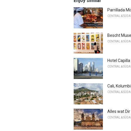
Enjoy similar
Parrillada M
CENTRAL & SÜD
Bescht Muse
CENTRAL & SÜD
Hotel Capill
CENTRAL & SÜD
Cali, Kolumb
CENTRAL & SÜD
Alles wat D
CENTRAL & SÜD