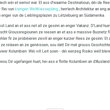
ech wéi et eemol war. Et ass d'waarme Destinatioun, déi de Rees
r Rei vun
klengen Weltklassepläng
, herrlech Architektur an eng
u enger vun de Lieblingsplazen zu Lëtzebuerg an Südamerika.
t Land an et ass net all ze gesinn an enger Vakanz. D'Land huet
ëscht Groussregiounen ze reesen an et ass e massive Busnetz fir 
hler fir ze probéieren zevill an enger kurzer Rees ze gesinn. Et
ir ze relaxen an ze genéissen, sou datt Dir mat grouss Geschich
er Kolumbien. Wéi vill Leit soen - déi eenzeg Risiko wëll blei
 wou Dir ugefangen huet, hei ass e flotte Kolumbien an d'Ausland 