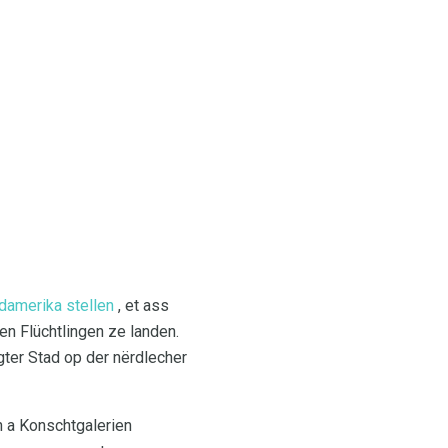
damerika stellen
, et ass
len Flüchtlingen ze landen.
ter Stad op der nërdlecher
n a Konschtgalerien