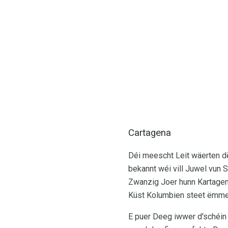
Cartagena
Déi meescht Leit wäerten d
bekannt wéi vill Juwel vun S
Zwanzig Joer hunn Kartagena
Küst Kolumbien steet ëmmer 
E puer Deeg iwwer d'schéin