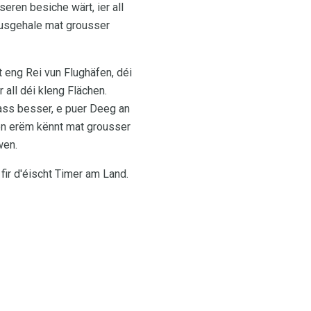
eren besiche wärt, ier all
 ausgehale mat grousser
 eng Rei vun Flughäfen, déi
all déi kleng Flächen.
 ass besser, e puer Deeg an
ten erëm kënnt mat grousser
wen.
fir d'éischt Timer am Land.