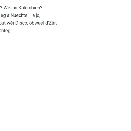
n? Wéi un Kolumbien?
g a Nuechte ... a jo,
out wéi Disco, obwuel d'Zäit
chteg.