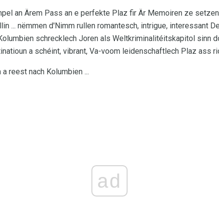
empel an Ärem Pass an e perfekte Plaz fir Är Memoiren ze setze
llin ... nëmmen d'Nimm rullen romantesch, intrigue, interessant Dee
Kolumbien schrecklech Joren als Weltkriminalitéitskapitol sinn d
inatioun a schéint, vibrant, Va-voom leidenschaftlech Plaz ass ri
a reest nach Kolumbien ...
ad