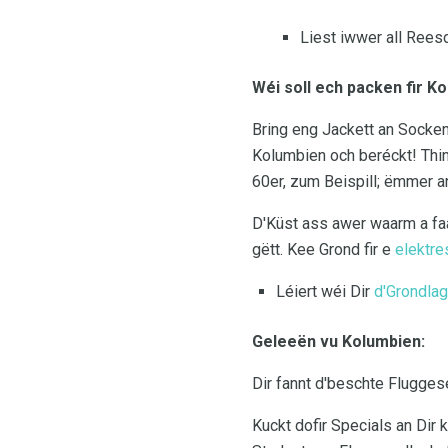
Liest iwwer all Rees
Wéi soll ech packen fir Ko
Bring eng Jackett an Socken,
Kolumbien och beréckt! Thi
60er, zum Beispill; ëmmer 
D'Küst ass awer waarm a faa
gëtt. Kee Grond fir e
elektr
Léiert wéi Dir
d'Grondlag
Geleeën vu Kolumbien:
Dir fannt d'beschte Flugges
Kuckt dofir Specials an Dir 