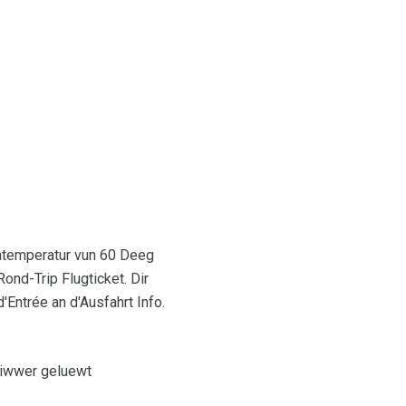
entemperatur vun 60 Deeg
nd-Trip Flugticket. Dir
'Entrée an d'Ausfahrt Info.
r iwwer geluewt