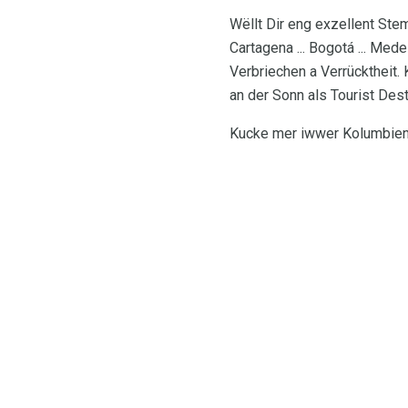
Wëllt Dir eng exzellent St
Cartagena ... Bogotá ... Mede
Verbriechen a Verrücktheit. 
an der Sonn als Tourist Dest
Kucke mer iwwer Kolumbien 