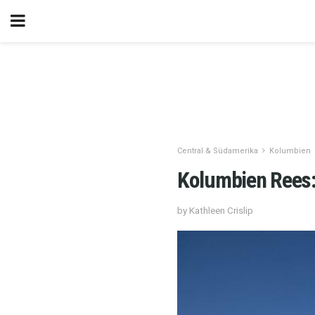
Central & Südamerika
Kolumbien
Kolumbien Rees:
by Kathleen Crislip