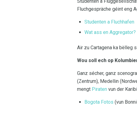
Studenten a Fluggesellschaf
Fluchgespräche géint eng A
Studenten a Fluchhafen
Wat ass en Aggregator?
Air zu Cartagena ka bëlleg 
Wou soll ech op Kolumbie
Ganz sécher, ganz scenograp
(Zentrum), Medellin (Nordwes
mengt
Piraten
vun der Karib
Bogota Fotos
(vun Bonn