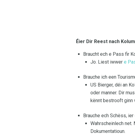
Éier Dir Reest nach Kolum
Braucht ech e Pass fir 
Jo. Liest iwwer
e Pa
Brauche ich een Touris
US Bierger, déi an K
oder manner. Dir mus
kënnt bestrooft ginn 
Brauche ech Schëss, ier
Wahrscheinlech net.
Dokumentatioun.