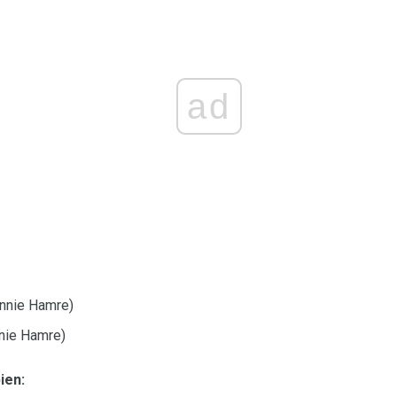
ad
onnie Hamre)
nie Hamre)
ien: