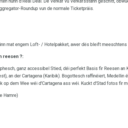
ten hunn d'Real Deal. De Verkaf vu Verkafsstänn geschitt, obwue
ggregator-Roundup vun de normale Ticketpräis.
sinn mat engem Loft- / Hotelpakket, awer dës bleift meeschtens
n reesen ?:
hesch, ganz accessibel Stied, déi perfekt Basis fir Reesen an 
t), an der Cartagena (Karibik). Bogottesch raffinéiert, Medellin é
ik op dem Wee wéi d'Cartagena ass wéi. Kuckt d'Stad fotos fir m
ie Hamre)