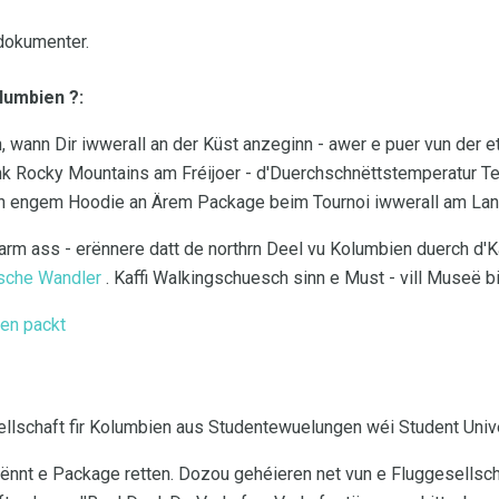
dokumenter.
lumbien ?:
 wann Dir iwwerall an der Küst anzeginn - awer e puer vun der et
nk Rocky Mountains am Fréijoer - d'Duerchschnëttstemperatur T
an engem Hoodie an Ärem Package beim Tournoi iwwerall am Lan
rm ass - erënnere datt de northrn Deel vu Kolumbien duerch d'K
esche Wandler
. Kaffi Walkingschuesch sinn e Must - vill Museë 
en packt
ellschaft fir Kolumbien aus Studentewuelungen wéi Student Uni
kënnt e Package retten. Dozou gehéieren net vun e Fluggesellscha