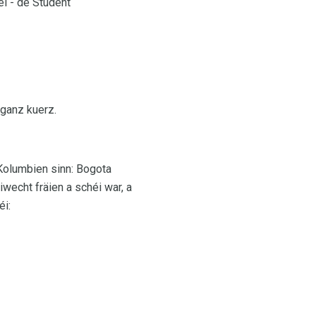
l - de Student
 ganz kuerz.
Kolumbien sinn: Bogota
iwecht fräien a schéi war, a
éi: