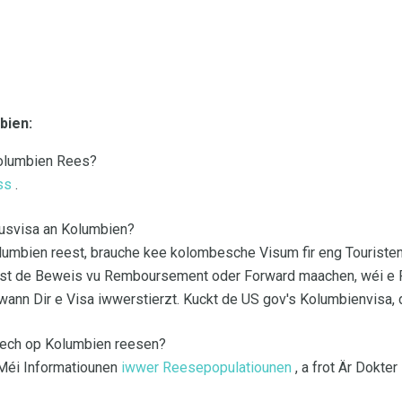
bien:
Kolumbien Rees?
ss
.
musvisa an Kolumbien?
olumbien reest, brauche kee kolombesche Visum fir eng Tourist
st de Beweis vu Remboursement oder Forward maachen, wéi e Ro
wann Dir e Visa iwwerstierzt. Kuckt de US gov's Kolumbienvisa, d
 ech op Kolumbien reesen?
 Méi Informatiounen
iwwer Reesepopulatiounen
, a frot Är Dokte