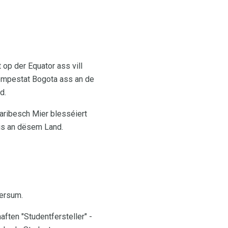
 op der Equator ass vill
empestat Bogota ass an de
d.
aribesch Mier blesséiert
bis an dësem Land.
versum.
ften "Studentfersteller" -