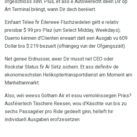
ofgeschloss sinn. Plus, et ass e Autowerecht deen Dir op
Ärt Terminal bréngt, wann Dir dech beréiert.
Einfaart Tëlee fir Éilerwee Fluchziedelen gëtt e relativ
preisbar $ 99 pro Plaz (um Select Midday, Weekdays);
Duerno kënnen d'Clienten erwaart datt een Ausgab vu 609
Dollar bis $ 219 bezuelt (ofhängeg vun der Ofgangszäit).
Net genee Erdnusser, awer Dir musst net CEO oder
Rockstar Status fir Är Sëtz sichern. Et ass definitiv de
ekonomeschsten Helikoptertransportdienst am Moment am
Manhattanmarkt.
Also, wéi weess Gotham Air et esou vernoléissegen Präis?
Ausféierlech Täschere Reesen, wou d'Käschte vun bis zu
sechs Passagéier pro Ride gedeelt ginn, hëlleft hir
individuell Ausgaben erofzesetzen.