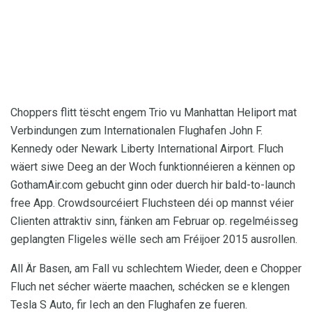
Choppers flitt tëscht engem Trio vu Manhattan Heliport mat
Verbindungen zum Internationalen Flughafen John F.
Kennedy oder Newark Liberty International Airport. Fluch
wäert siwe Deeg an der Woch funktionnéieren a kënnen op
GothamAir.com gebucht ginn oder duerch hir bald-to-launch
free App. Crowdsourcéiert Fluchsteen déi op mannst véier
Clienten attraktiv sinn, fänken am Februar op. regelméisseg
geplangten Fligeles wëlle sech am Fréijoer 2015 ausrollen.
All Är Basen, am Fall vu schlechtem Wieder, deen e Chopper
Fluch net sécher wäerte maachen, schécken se e klengen
Tesla S Auto, fir Iech an den Flughafen ze fueren.