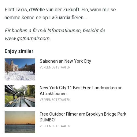
Flott Taxis, d'Welle vun der Zukunft. Elo, wann mir se
nëmme kënne se op LaGuardia fléien. . .
Fir buchen a fir méi Informatiounen, besicht de
www.gothamair.com.
Enjoy similar
Saisonen an New York City
VEREENEGT STAATEN
New York City 11 Best Free Landmarken an
Attraktiounen
VEREENEGT STAATEN
Free Outdoor Filmer am Brooklyn Bridge Park
DUMBO
VEREENEGT STAATEN