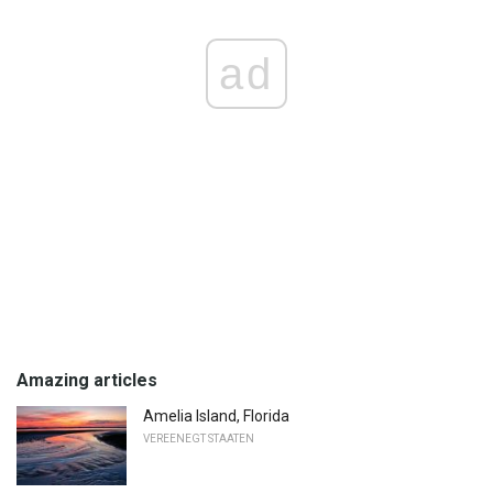
ad
Amazing articles
Amelia Island, Florida
VEREENEGT STAATEN