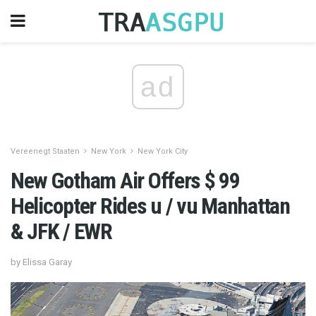
ad
Vereenegt Staaten
New York
New York City
New Gotham Air Offers $ 99
Helicopter Rides u / vu Manhattan
& JFK / EWR
by Elissa Garay