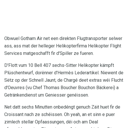
Obwuel Gotham Air net een direkten Flugtransporter selwer
ass, ass mat der helleger Helikopterfirma Helikopter Flight
Services matgeschafft fir d'Spiller ze fueren.
D'Flott vum 10 Bell 407 sechs-Sitter Helikopter kämpft
Plüschentwurf, dorënner d'Hermès Lederartikel. Niewent de
Sëtz op der Schnell Jaunt, de Chargé deet extras wéi Flucht
d'Oeuvres (vu Chef Thomas Boucher Bouchon Bäckerei) a
Getränkendienst um Geniesser genéissen.
Net datt sechs Minutten onbedéngt genuch Zäit huet fir de
Croissant nach ze schéissen. Oh yeah, an et sinn e puer
zimlech stellar Opfaassungen, déi och am Deal