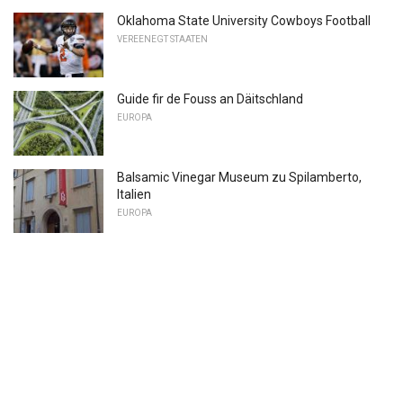
Oklahoma State University Cowboys Football
VEREENEGT STAATEN
Guide fir de Fouss an Däitschland
EUROPA
Balsamic Vinegar Museum zu Spilamberto,
Italien
EUROPA