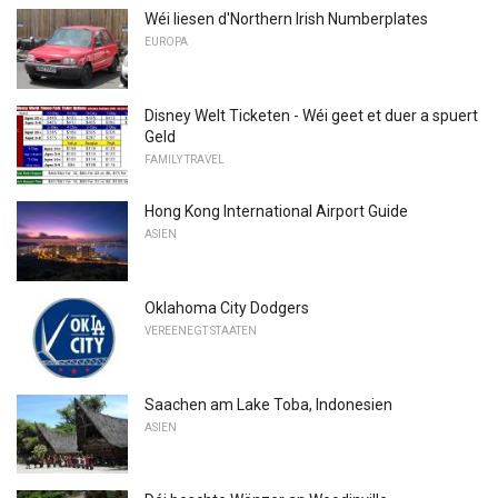
Wéi liesen d'Northern Irish Numberplates
EUROPA
Disney Welt Ticketen - Wéi geet et duer a spuert
Geld
FAMILY TRAVEL
Hong Kong International Airport Guide
ASIEN
Oklahoma City Dodgers
VEREENEGT STAATEN
Saachen am Lake Toba, Indonesien
ASIEN