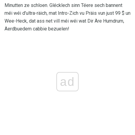
Minutten ze schloen. Glécklech sinn Téere sech bannent
méi wéi d'ultra-räich, mat Intro-Zich vu Präis vun just 99 $ un
Wee-Heck, dat ass net vill méi wéi wat Dir Äre Humdrum,
Äerdbuedem cabbie bezuelen!
ad