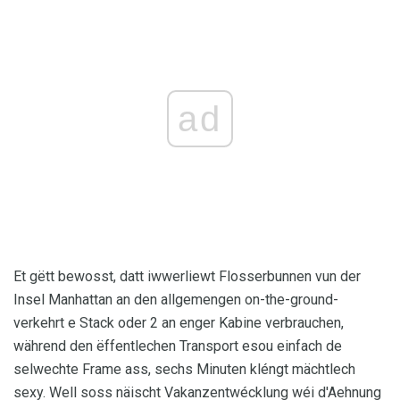
ad
Et gëtt bewosst, datt iwwerliewt Flosserbunnen vun der
Insel Manhattan an den allgemengen on-the-ground-
verkehrt e Stack oder 2 an enger Kabine verbrauchen,
während den ëffentlechen Transport esou einfach de
selwechte Frame ass, sechs Minuten kléngt mächtlech
sexy. Well soss näischt Vakanzentwécklung wéi d'Aehnung