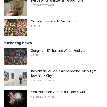
Déi beschte Wënzer an Woodinville
VEREENEGT STAATEN
Visiting italienesch Pasticceria
EUROPA
Intresting news
Songkran: D'Thailand Water Festival
ASIEN
Besicht de Musée d'Art Moderne (MoMA) zu
New York City
VEREENEGT STAATEN
Wat maachen zu Honolulu am 4. Juli
VEREENEGT STAATEN