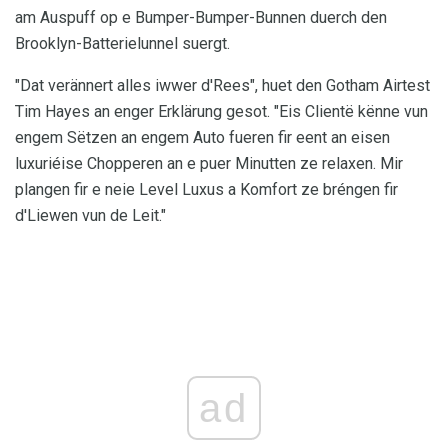
am Auspuff op e Bumper-Bumper-Bunnen duerch den
Brooklyn-Batterielunnel suergt.
"Dat verännert alles iwwer d'Rees", huet den Gotham Airtest
Tim Hayes an enger Erklärung gesot. "Eis Clientë kënne vun
engem Sëtzen an engem Auto fueren fir eent an eisen
luxuriéise Chopperen an e puer Minutten ze relaxen. Mir
plangen fir e neie Level Luxus a Komfort ze bréngen fir
d'Liewen vun de Leit."
ad