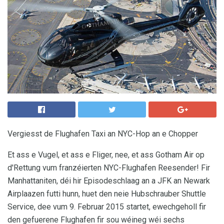
Vergiesst de Flughafen Taxi an NYC-Hop an e Chopper
Et ass e Vugel, et ass e Fliger, nee, et ass Gotham Air op
d'Rettung vum franzéierten NYC-Flughafen Reesender! Fir
Manhattaniten, déi hir Episodeschlaag an a JFK an Newark
Airplaazen futti hunn, huet den neie Hubschrauber Shuttle
Service, dee vum 9. Februar 2015 startet, ewechgeholl fir
den gefuerene Flughafen fir sou wéineg wéi sechs