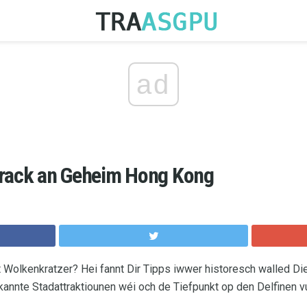
ad
Track an Geheim Hong Kong
 Wolkenkratzer? Hei fannt Dir Tipps iwwer historesch walled Dier
annte Stadattraktiounen wéi och de Tiefpunkt op den Delfinen 