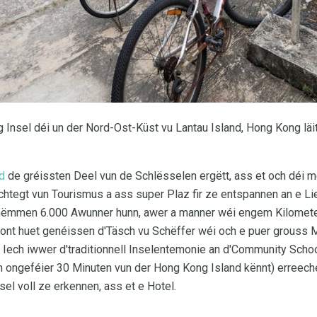
 Insel déi un der Nord-Ost-Küst vu Lantau Island, Hong Kong läi
d
de gréissten Deel vun de Schlësselen ergëtt, ass et och déi m
chtegt vun Tourismus a ass super Plaz fir ze entspannen an e L
 nëmmen 6.000 Awunner hunn, awer a manner wéi engem Kilometer
ront huet genéissen d'Täsch vu Schëffer wéi och e puer grouss
 Iech iwwer d'traditionnell Inselentemonie an d'Community Scho
 ongeféier 30 Minuten vun der Hong Kong Island kënnt) erreech
nsel voll ze erkennen, ass et e Hotel.