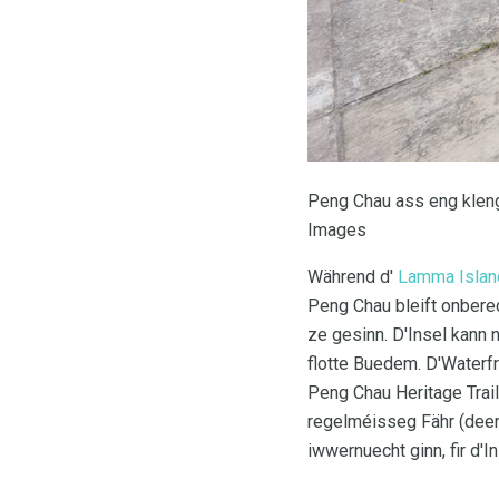
Peng Chau ass eng kleng
Images
Während d'
Lamma Islan
Peng Chau bleift onbere
ze gesinn. D'Insel kann
flotte Buedem. D'Waterf
Peng Chau Heritage Trail
regelméisseg Fähr (deen
iwwernuecht ginn, fir d'I