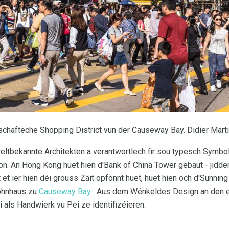
schäfteche Shopping District vun der Causeway Bay. Didier Mart
eltbekannte Architekten a verantwortlech fir sou typesch Symbo
on. An Hong Kong huet hien d'Bank of China Tower gebaut - jidd
et ier hien déi grouss Zäit opfonnt huet, huet hien och d'Sunnin
ohnhaus zu
Causeway Bay
. Aus dem Wénkeldes Design an den 
i als Handwierk vu Pei ze identifizéieren.