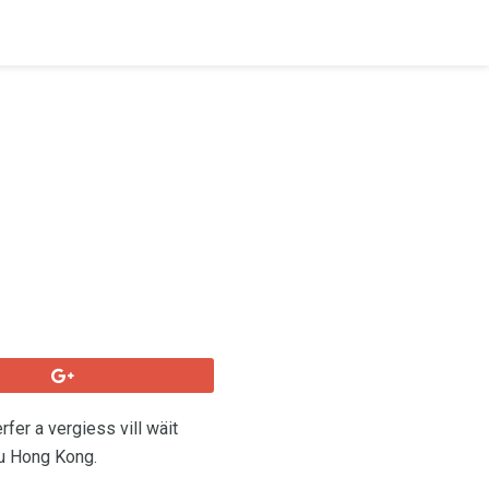
fer a vergiess vill wäit
vu Hong Kong.