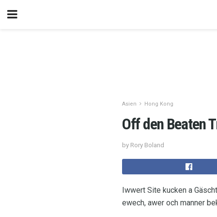
Asien
Hong Kong
Off den Beaten 
by Rory Boland
Iwwert Site kucken a Gäscht
ewech, awer och manner bek