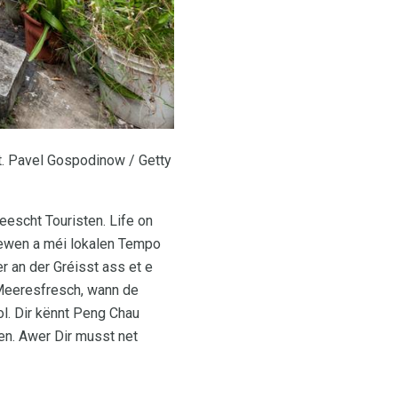
t. Pavel Gospodinow / Getty
eescht Touristen. Life on
iewen a méi lokalen Tempo
 an der Gréisst ass et e
 Meeresfresch, wann de
ol. Dir kënnt Peng Chau
en. Awer Dir musst net