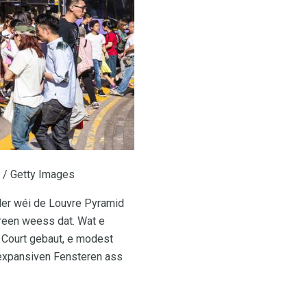
i / Getty Images
ler wéi de Louvre Pyramid
ereen weess dat. Wat e
g Court gebaut, e modest
expansiven Fensteren ass