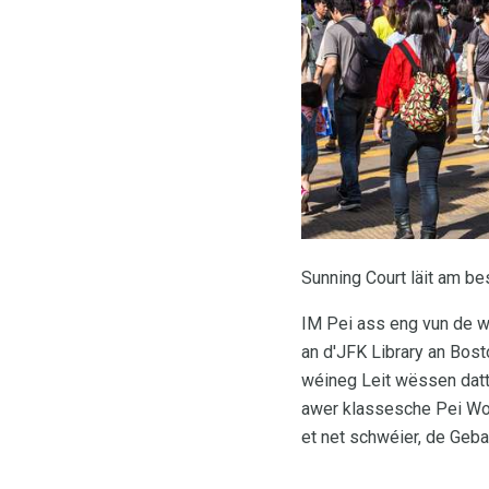
Sunning Court läit am be
IM Pei ass eng vun de w
an d'JFK Library an Bost
wéineg Leit wëssen datt 
awer klassesche Pei W
et net schwéier, de Geba