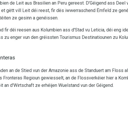
ien de Leit aus Brasilien an Peru gereest. D'Géigend ass Deel v
t gëtt vill Leit déi reest, fir dës iwwerraschend Ëmfeld ze gené
itéiten ze gesinn a genéissen.
 fir déi reesen aus Kolumbien ass d'Stad vu Leticia, déi eng ide
ss zu enger vun den gréissten Tourismus Destinatiounen zu Kol
onteras
taden an de Stied vun der Amazonie ass de Standuert am Floss a
es Fronteras Regioun gewiesselt, an de Flossverkéier hier a Ko
téit an d'Wirtschaft ze erhéijen Wuelstand vun der Géigend.