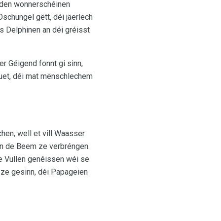
n den wonnerschéinen
chungel gëtt, déi jäerlech
 Delphinen an déi gréisst
er Géigend fonnt gi sinn,
huet, déi mat mënschlechem
hen, well et vill Waasser
 an de Beem ze verbréngen.
de Vullen genéissen wéi se
 ze gesinn, déi Papageien