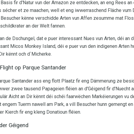
t Basis fir d'Natur vun der Amazon ze entdecken, an eng Rees a
 sécher et ze maachen, well et eng iwwerraschend Fläche vum Ds
Besucher kënne verschidde Arten vun Affen zesumme mat Floss
childkrater an der Welt fannen.
an de Dschungel, dat e puer interessant Nues vun Arten, déi an d
ssant Micos Monkey Island, déi e puer vun den indigenen Arten 
ir kënnt och d`Micherke.
 Flight op Parque Santander
Parque Santander ass eng flott Plaatz fir eng Dämmerung ze besic
iwwer zwee tausend Papageien fléien an d'Géigend fir d'Nuecht
ulär Aicht an Dir kënnt déi schéi faarwëchen Markéierungen vu 
mat engem Tuerm nawell am Park, a vill Besucher hunn gemengt en
 Kierch fir eng kleng Donatioun fléien.
der Géigend