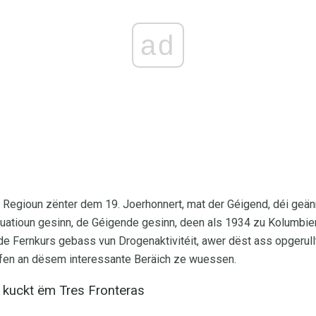
ad
r Regioun zënter dem 19. Joerhonnert, mat der Géigend, déi geä
Situatioun gesinn, de Géigende gesinn, deen als 1934 zu Kolumb
e Fernkurs gebass vun Drogenaktivitéit, awer dëst ass opgerullt 
efen an dësem interessante Beräich ze wuessen.
n kuckt ëm Tres Fronteras