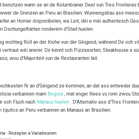
it benotzen wann se an de Kolumbianer Deel vun Tres Fronteras b
iwwer de Grenzen an Peru an Brasilien. Wunnengsbau ass meesc
eller an Homer disponibelen, wa Leit, déi e méi authentesch G
en Dschungelhärten ronderëm d'Stad huelen.
g wichteg Roll an der Kiche vun der Géigend, während Dir och v
 vertraut wéi anerer. Dir kënnt och Pizzasorten, Steakhouse a 
ass, wou d'Majoritéit vun de Restauranten läit.
chkeeten fir an d'Géigend ze kommen, an dat ass entweder due
Leticia verbannen mam
Bogota
, mat enger Rees vu ronn zwou Sto
Dir och Fluch nach
Manaus huelen
. D'Alternativ ass d'Tres Front
un Iquitos an Peru verbannen an Manaus an Brasilien.
ixta - Rezepter a Variatiounen