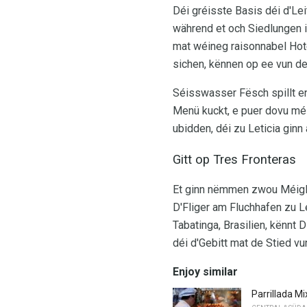
Déi gréisste Basis déi d'Le
während et och Siedlungen 
mat wéineg raisonnabel Hot
sichen, kënnen op ee vun d
Séisswasser Fësch spillt en
Menü kuckt, e puer dovu méi
ubidden, déi zu Leticia ginn 
Gitt op Tres Fronteras
Et ginn nëmmen zwou Méigle
D'Fliger am Fluchhafen zu 
Tabatinga, Brasilien, kënnt 
déi d'Gebitt mat de Stied v
Enjoy similar
Parrillada M