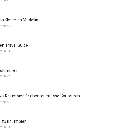
AMERIKA
sa Kléder an Medellin
AMERIKA
ien Travel Guide
AMERIKA
Kolumbien
AMERIKA
u Kolumbien fir abenteuerleche Coureuren
AMERIKA
 zu Kolumbien
AMERIKA