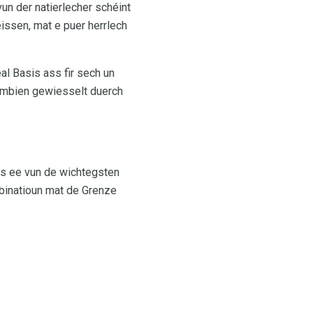
un der natierlecher schéint
issen, mat e puer herrlech
al Basis ass fir sech un
umbien gewiesselt duerch
ls ee vun de wichtegsten
mbinatioun mat de Grenze