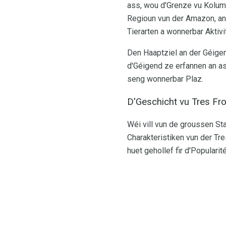
ass, wou d'Grenze vu Kolumb
Regioun vun der Amazon, an e
Tierarten a wonnerbar Aktiv
Den Haaptziel an der Géigend
d'Géigend ze erfannen an a
seng wonnerbar Plaz.
D'Geschicht vu Tres Fr
Wéi vill vun de groussen S
Charakteristiken vun der Tr
huet gehollef fir d'Populari