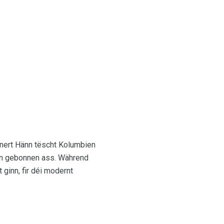
nnert Hänn tëscht Kolumbien
ien gebonnen ass. Während
ginn, fir déi modernt