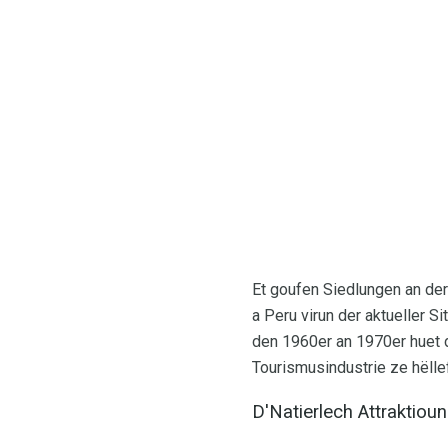
Et goufen Siedlungen an de
a Peru virun der aktueller 
den 1960er an 1970er huet d
Tourismusindustrie ze hëll
D'Natierlech Attraktiou