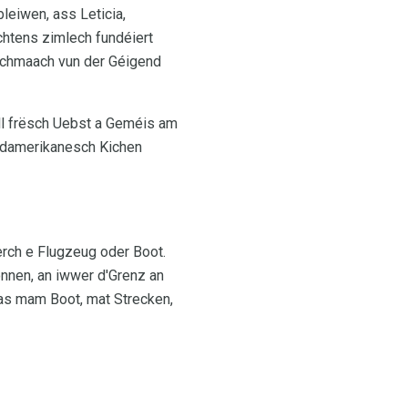
leiwen, ass Leticia,
htens zimlech fundéiert
eschmaach vun der Géigend
ill frësch Uebst a Geméis am
südamerikanesch Kichen
rch e Flugzeug oder Boot.
nnen, an iwwer d'Grenz an
eras mam Boot, mat Strecken,