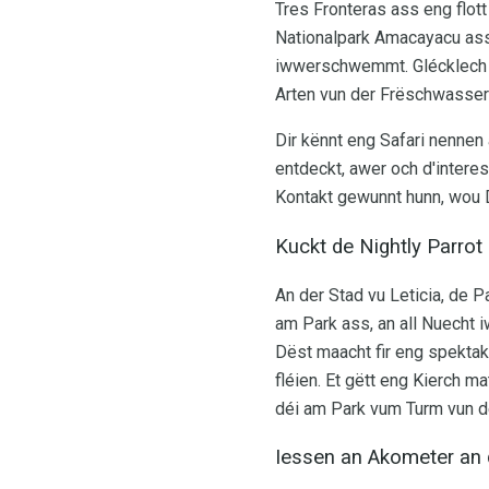
Tres Fronteras ass eng flot
Nationalpark Amacayacu ass
iwwerschwemmt. Glécklech 
Arten vun der Frëschwassers
Dir kënnt eng Safari nennen 
entdeckt, awer och d'intere
Kontakt gewunnt hunn, wou D
Kuckt de Nightly Parrot
An der Stad vu Leticia, de 
am Park ass, an all Nuecht 
Dëst maacht fir eng spektak
fléien. Et gëtt eng Kierch 
déi am Park vum Turm vun der
Iessen an Akometer an 