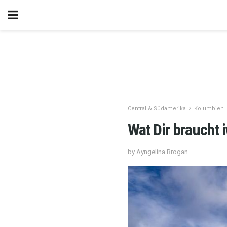
Central & Südamerika
Kolumbien
Wat Dir braucht 
by Ayngelina Brogan