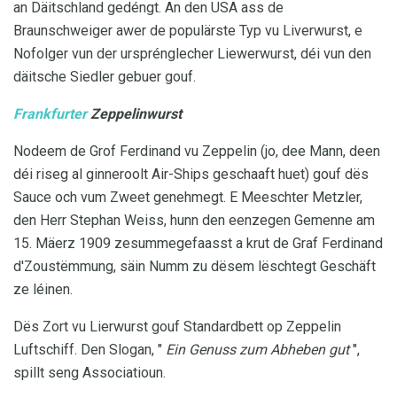
an Däitschland gedéngt. An den USA ass de
Braunschweiger awer de populärste Typ vu Liverwurst, e
Nofolger vun der ursprénglecher Liewerwurst, déi vun den
däitsche Siedler gebuer gouf.
Frankfurter
Zeppelinwurst
Nodeem de Grof Ferdinand vu Zeppelin (jo, dee Mann, deen
déi riseg al ginneroolt Air-Ships geschaaft huet) gouf dës
Sauce och vum Zweet genehmegt. E Meeschter Metzler,
den Herr Stephan Weiss, hunn den eenzegen Gemenne am
15. Mäerz 1909 zesummegefaasst a krut de Graf Ferdinand
d'Zoustëmmung, säin Numm zu dësem lëschtegt Geschäft
ze léinen.
Dës Zort vu Lierwurst gouf Standardbett op Zeppelin
Luftschiff. Den Slogan, "
Ein Genuss zum Abheben gut
",
spillt seng Associatioun.