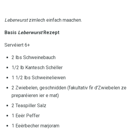
Leberwurst
zimlech einfach maachen.
Basis
Leberwurst
Rezept
Servéiert 6+
2 lbs Schweinebauch
1/2 lb Kantesch Schëller
1 1/2 lbs Schweineliewen
2 Zwiebelen, geschnidden (fakultativ fir d'Zwiebelen ze
preparéieren ier e mat)
2 Teaspiller Salz
1 Eeër Peffer
1 Eeërbecher marjoram