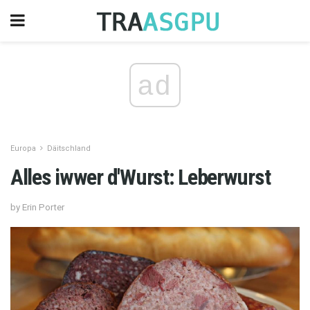
ad
Europa
Däitschland
Alles iwwer d'Wurst: Leberwurst
by Erin Porter