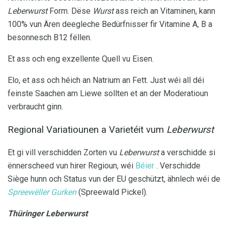
Leberwurst
Form. Dëse
Wurst
ass reich an Vitaminen, kann
100% vun Ären deegleche Bedürfnisser fir Vitamine A, B a
besonnesch B12 fëllen.
Et ass och eng exzellente Quell vu Eisen.
Elo, et ass och héich an Natrium an Fett. Just wéi all déi
feinste Saachen am Liewe sollten et an der Moderatioun
verbraucht ginn.
Regional Variatiounen a Varietéit vum
Leberwurst
Et gi vill verschidden Zorten vu
Leberwurst
a verschidde si
ënnerscheed vun hirer Regioun, wéi
Béier
. Verschidde
Siège hunn och Status vun der EU geschützt, ähnlech wéi de
Spreewëller Gurken
(Spreewald Pickel).
Thüringer Leberwurst