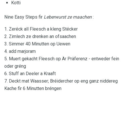
Kotti
Nine Easy Steps fir
Leberwurst ze maachen
:
1. Zeréck all Fleesch a kleng Stécker
2. Zimlech ze drenken an ofsaachen
3. Simmer 40 Minutten op Uewen
4. add marjoram
5. Muert gekacht Fleesch op Är Präferenz - entweder fein
oder gréng
6. Stuff an Deeler a Kraaft
7. Deckt mat Waasser; Bréidercher op eng ganz niddereg
Kache fir 6 Minutten bréngen