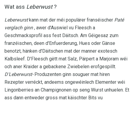
Wat ass
Leberwust
?
Leberwurst
kann mat der méi populärer franséischer
Paté
verglach ginn
, awer d'Auswiel vu Fleesch a
Geschmacksprofil ass fest Däitsch. Am Géigesaz zum
franzéischen, deen d'Enfuerderung, Hues oder Gänse
benotzt, hänken d'Däitschen mat der manner exotesch
Kalbsleef. D'Fleesch gëtt mat Salz, Pärpert a Marjoram wéi
och aner Kraider a gebackene Zwiebelen erofgespillt.
D'Leberwurst-
Produzenten ginn souguer mat hiren
Rezepter verréckt, andeems ongewéinlech Elementer wéi
Lingonberries an Champignonen op seng Wurst unhuelen. Et
ass dann entweder gross mat käischter Bits vu