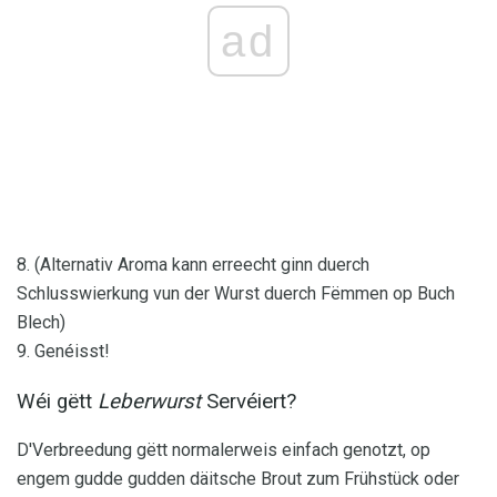
ad
8. (Alternativ Aroma kann erreecht ginn duerch
Schlusswierkung vun der Wurst duerch Fëmmen op Buch
Blech)
9. Genéisst!
Wéi gëtt
Leberwurst
Servéiert?
D'Verbreedung gëtt normalerweis einfach genotzt, op
engem gudde gudden däitsche Brout zum Frühstück oder