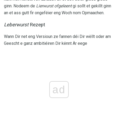
ginn. Nodeem de
Lierwurst ofgeleent
gi sollt et gekillt ginn
an et ass gutt fir ongeféier eng Woch nom Opmaachen.
Leberwurst
Rezept
Wann Dir net eng Versioun ze fannen déi Dir wëllt oder am
Geescht e ganz ambitiéiren Dir kënnt Är eege
ad