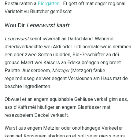
Restauranten a
Biergarten
. Et gëtt oft mat enger regional
Varietéit vu Bluttcher gemëscht.
Wou Dir
Leberwurst kaaft
Leberwurst
kënnt iwwerall an Däitschland. Während
d'Reduverkäschte wéi Aldi oder Lidl normalerweis nëmmen
een oder zwee Sorten ubidden, Bio-Geschäfter an déi
grouss Mäert wéi Kaisers an Edeka bréngen eng breet
Palette. Ausserdeem,
Metzger
(Metzger) fänke
regelméisseg selwer eegent Versiounen am Haus mat de
beschte Ingredienten.
Obwuel et an engem squishable Gehäuse verkaf ginn ass,
ass d'Kaffi méi häufiger an engem Glasfässer mat
resezabelem Deckel verkaaft.
Wurst aus engem Metzler oder onofhängege Verkeefer
kann net Konserven ubidden an et soll séier giess giess