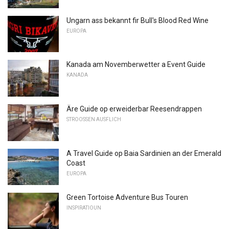
Ungarn ass bekannt fir Bull's Blood Red Wine
EUROPA
Kanada am Novemberwetter a Event Guide
KANADA
Äre Guide op erweiderbar Reesendrappen
STROOSSEN AUSFLICH
A Travel Guide op Baia Sardinien an der Emerald
Coast
EUROPA
Green Tortoise Adventure Bus Touren
INSPIRATIOUN