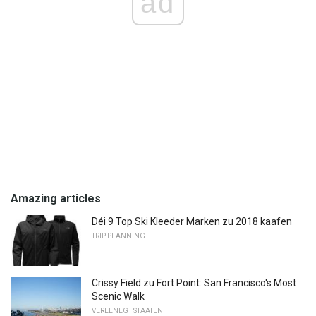
ad
Amazing articles
Déi 9 Top Ski Kleeder Marken zu 2018 kaafen
TRIP PLANNING
Crissy Field zu Fort Point: San Francisco's Most
Scenic Walk
VEREENEGT STAATEN