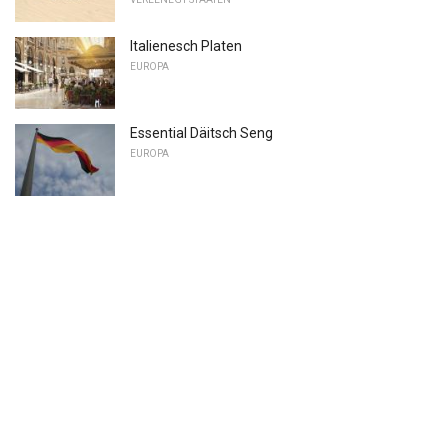
Italienesch Platen
EUROPA
Essential Däitsch Seng
EUROPA