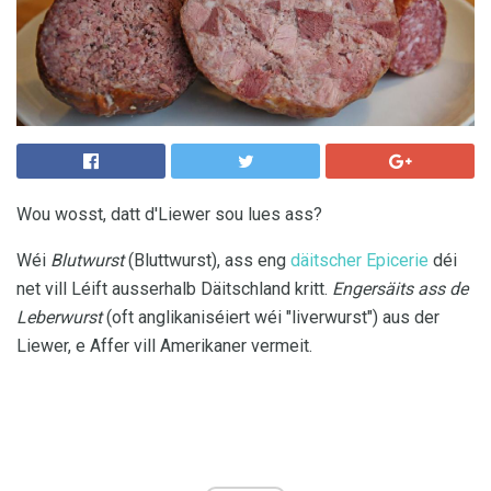
Wou wosst, datt d'Liewer sou lues ass?
Wéi
Blutwurst
(Bluttwurst), ass eng
däitscher Epicerie
déi
net vill Léift ausserhalb Däitschland kritt.
Engersäits ass de
Leberwurst
(oft anglikaniséiert wéi "liverwurst") aus der
Liewer, e Affer vill Amerikaner vermeit.