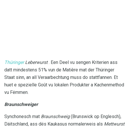
Thüringer
Leberwurst
. Een Deel vu sengen Kriterien ass
datt mindestens 51% vun de Matière mat der Thüringer
Staat sinn, an all Veraarbechtung muss do stattfannen. Et
huet e spezielle Goût vu lokalen Produkter a Kachenmethod
vu Fëmmen.
Braunschweiger
Synchonesch mat
Braunschweig
(Brunswick op Englesch),
Däitschland, ass dës Kaukasus normalerweis als
Mettwurst