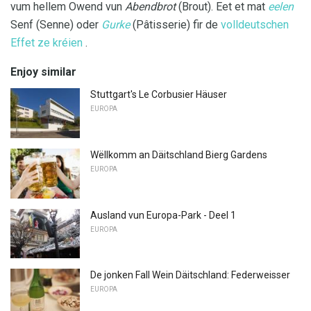
vum hellem Owend vun
Abendbrot
(Brout). Eet et mat
eelen
Senf (Senne) oder
Gurke
(Pâtisserie) fir de
volldeutschen
Effet ze kréien
.
Enjoy similar
Stuttgart's Le Corbusier Häuser
EUROPA
Wëllkomm an Däitschland Bierg Gardens
EUROPA
Ausland vun Europa-Park - Deel 1
EUROPA
De jonken Fall Wein Däitschland: Federweisser
EUROPA