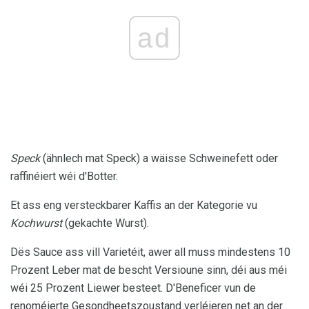
ad
Speck
(ähnlech mat Speck) a wäisse Schweinefett oder
raffinéiert wéi d'Botter.
Et ass eng versteckbarer Kaffis an der Kategorie vu
Kochwurst
(gekachte Wurst).
Dës Sauce ass vill Varietéit, awer all muss mindestens 10
Prozent Leber mat de bescht Versioune sinn, déi aus méi
wéi 25 Prozent Liewer besteet. D'Beneficer vun de
renoméierte Gesondheetszoustand verléieren net an der