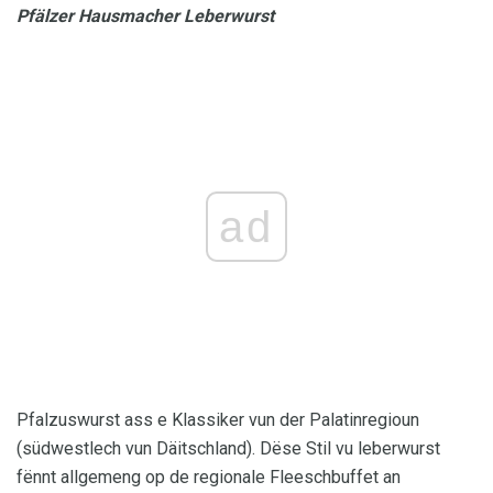
Pfälzer Hausmacher Leberwurst
ad
Pfalzuswurst ass e Klassiker vun der Palatinregioun
(südwestlech vun Däitschland). Dëse Stil vu leberwurst
fënnt allgemeng op de regionale Fleeschbuffet an