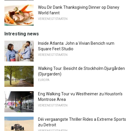
Wou Dir Dank Thanksgiving Dinner op Disney
World fannt
VEREENEGT STAATEN
Intresting news
Inside Atlanta: John a Vivian Bencich vum
Square Feet Studio
VEREENEGT STAATEN
Walking Tour: Besicht de Stockholm Djurgården
(Djurgarden)
EUROPA
Eng Walking Tour vu Westheimer zu Houston's
Montrose Area
VEREENEGT STAATEN
Déi vergaangste Thriller Rides a Extreme Sports
zu Detroit
VEREENEGT STAATEN