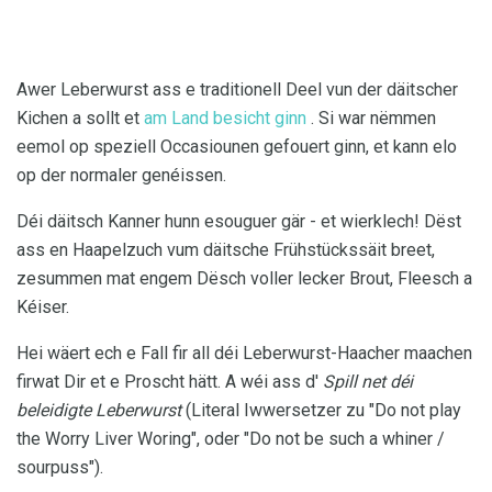
Awer Leberwurst ass e traditionell Deel vun der däitscher
Kichen a sollt et
am Land besicht ginn
. Si war nëmmen
eemol op speziell Occasiounen gefouert ginn, et kann elo
op der normaler genéissen.
Déi däitsch Kanner hunn esouguer gär - et wierklech! Dëst
ass en Haapelzuch vum däitsche Frühstückssäit breet,
zesummen mat engem Dësch voller lecker Brout, Fleesch a
Kéiser.
Hei wäert ech e Fall fir all déi Leberwurst-Haacher maachen
firwat Dir et e Proscht hätt. A wéi ass d'
Spill net déi
beleidigte Leberwurst
(Literal Iwwersetzer zu "Do not play
the Worry Liver Woring", oder "Do not be such a whiner /
sourpuss").