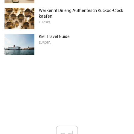
Wéi kënnt Dir eng Authentesch Kuckoo-Clock
kaafen
EUROPA
Kiel Travel Guide
EUROPA