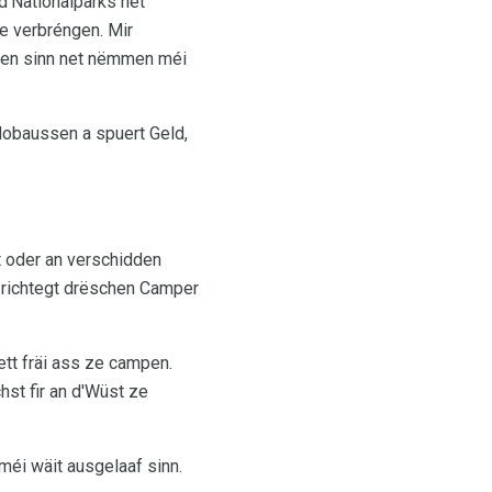
d'Nationalparks net
e verbréngen. Mir
azen sinn net nëmmen méi
dobaussen a spuert Geld,
t oder an verschidden
r richtegt drëschen Camper
tt fräi ass ze campen.
hst fir an d'Wüst ze
méi wäit ausgelaaf sinn.