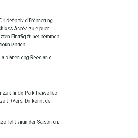
ir definitiv d'Erënnerung
schloss Accès zu e puer
zten Einträg fir net nëmmen
ioun landen .
s a planen eng Rees an e
 Zäit fir de Park fräiwëlleg
äit RVers. Dir kënnt de
 fëllt virun der Saison un.