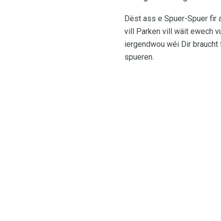
Dëst ass e Spuer-Spuer fir
vill Parken vill wäit ewech
iergendwou wéi Dir braucht f
spueren.