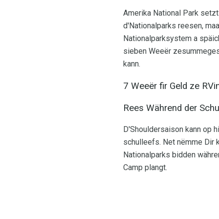
Amerika National Park setzt
d'Nationalparks reesen, ma
Nationalparksystem a späich
sieben Weeër zesummegestall
kann.
7 Weeër fir Geld ze RVi
Rees Während der Schul
D'Shouldersaison kann op h
schulleefs. Net nëmme Dir k
Nationalparks bidden währen
Camp plangt.