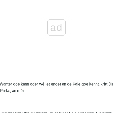
ad
 Wanter goe kann oder wéi et endet an de Kale goe kënnt, kritt D
Parks, an méi.