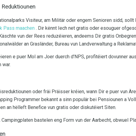
a Reduktiounen
onalparks Visiteur, am Militär oder engem Senioren sidd, sollt D
rk Pass maachen
. Dir kënnt Iech net gratis oder esouguer ofge
Käschte vun der Rees reduzéieren, andeems Dir gratis Onbegren
onalwälder an Grasländer, Bureau vun Landverwaltung a Reklamat
eren e puer Mol am Joer duerch d'NPS, profitéiert dovunner au
n war.
isreduktiounen oder fräi Präisser kréien, wann Dir e puer vun Ärer
pping Programmer bekannt a sinn populär bei Pensiounen a Vollz
 an hëlleft Benefice vun gratis oder diskutéiert Siten.
ampingplaten bastelen eng Form vun der Aarbecht, obwuel Plaze
sen