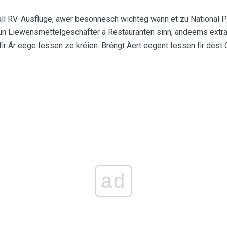
 all RV-Ausflüge, awer besonnesch wichteg wann et zu National 
 vun Liewensmëttelgeschäfter a Restauranten sinn, andeems extra
ir Är eege Iessen ze kréien. Bréngt Äert eegent Iessen fir dëst G
ad