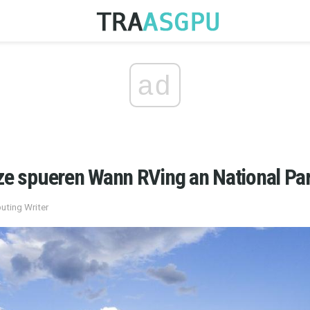
ad
 ze spueren Wann RVing an National Pa
uting Writer