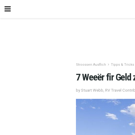
Stroossen Ausflich
Tipps & Tricks
7 Weeër fir Geld
by Stuart Webb, RV Travel Contrib