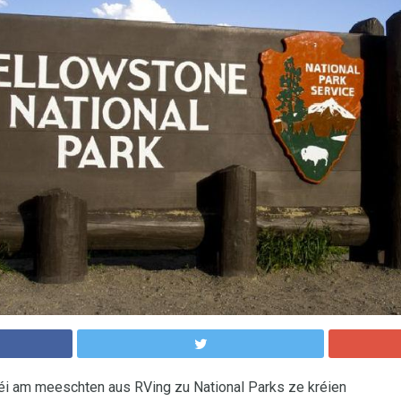
 déi am meeschten aus RVing zu National Parks ze kréien