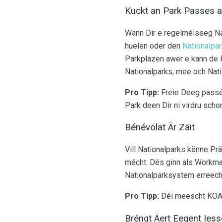
Kuckt an Park Passes 
Wann Dir e regelméisseg Nati
huelen oder den
Nationalpa
Parkplazen awer e kann de 
Nationalparks, mee och Nati
Pro Tipp:
Freie Deeg passéi
Park deen Dir ni virdru scho
Bénévolat Är Zäit
Vill Nationalparks kënne Prä
mécht. Dës ginn als Workma
Nationalparksystem erreechen
Pro Tipp:
Déi meescht KOA C
Bréngt Äert Eegent Ies