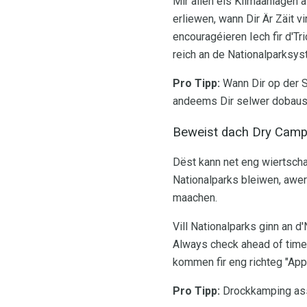
Mir allen eis Klimaanlagen 
erliewen, wann Dir Är Zäit
encouragéieren Iech fir d'
reich an de Nationalparksyst
Pro Tipp:
Wann Dir op der S
andeems Dir selwer dobaus
Beweist dach Dry Campi
Dëst kann net eng wiertscha
Nationalparks bleiwen, awer
maachen.
Vill Nationalparks ginn an 
Always check ahead of time,
kommen fir eng richteg "App
Pro Tipp:
Drockkamping ass 