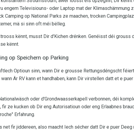
a konstantem Stroumstroum, awer loosst eis opzeginn, Dir kënnt 
 viru engem Televisiouns- oder Laptop mat der Klimaschämmung z
Trick Camping op National Parks ze maachen, trocken Campingpl
emer, mä si sinn oft méi bëlleg.
trooss kënnt, musst Dir d'Kichen drénken. Genéisst déi grouss 
se kënnt.
ng op Speichern op Parking
ftlech Optioun sinn, wann Dir e grousse Rettungsdéngscht féier
 wann Är RV kann et handhaben, kann Dir virstellen datt et e pue
d'Nationalwäsch oder d'Grondwaasserkapell verbonnen, déi komple
 fir ze kucken ob Dir eng Autorisatioun oder eng Erlaabnes brauc
roche" Erfahrung.
net fir jiddereen, also maacht Iech sécher datt Dir e puer Deeg 