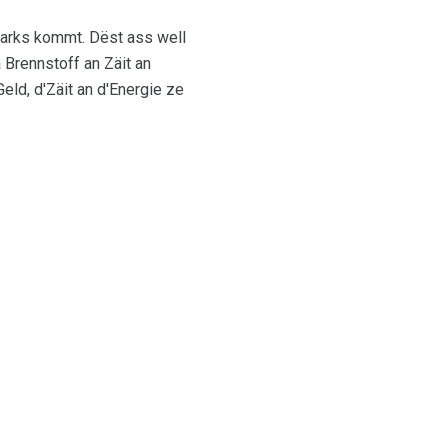
Parks kommt. Dëst ass well
 Brennstoff an Zäit an
eld, d'Zäit an d'Energie ze