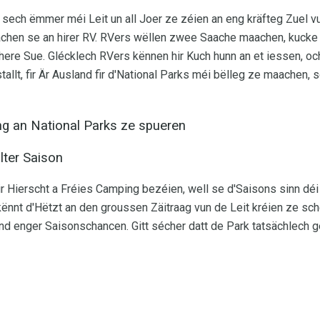
 sech ëmmer méi Leit un all Joer ze zéien an eng kräfteg Zuel v
achen se an hirer RV. RVers wëllen zwee Saache maachen, kucke
ere Sue. Glécklech RVers kënnen hir Kuch hunn an et iessen, oc
t, fir Är Ausland fir d'National Parks méi bëlleg ze maachen, s
ng an National Parks ze spueren
ter Saison
ir Hierscht a Fréies Camping bezéien, well se d'Saisons sinn d
ënnt d'Hëtzt an den groussen Zäitraag vun de Leit kréien ze sch
d enger Saisonschancen. Gitt sécher datt de Park tatsächlech g