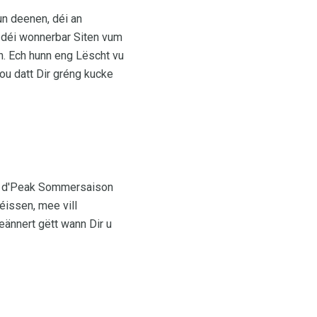
un deenen, déi an
 déi wonnerbar Siten vum
h. Ech hunn eng Lëscht vu
ou datt Dir gréng kucke
éi d'Peak Sommersaison
éissen, mee vill
eännert gëtt wann Dir u