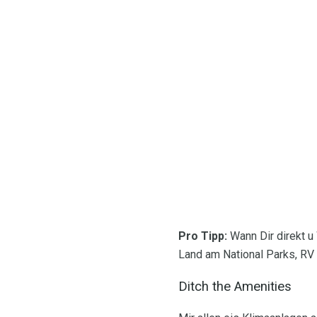
Pro Tipp:
Wann Dir direkt u
Land am National Parks, RV 
Ditch the Amenities