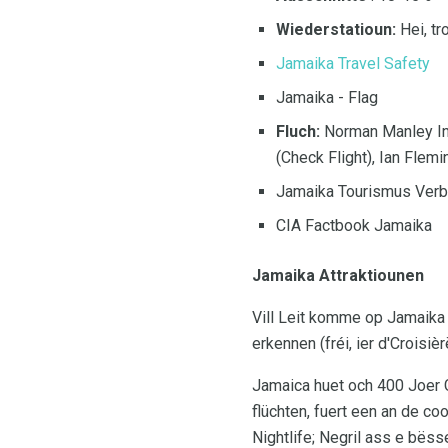
Wiederstatioun:
Hei, tr
Jamaika Travel Safety
Jamaika - Flag
Fluch:
Norman Manley Inte
(Check Flight), Ian Flemi
Jamaika Tourismus Ver
CIA Factbook Jamaika
Jamaika Attraktiounen
Vill Leit komme op Jamaika e
erkennen (fréi, ier d'Croisi
Jamaica huet och 400 Joer G
flüchten, fuert een an de c
Nightlife; Negril ass e bës