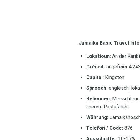
Jamaika Basic Travel Inf
Lokatioun:
An der Karibi
Gréisst:
ongeféier 4'243
Capital:
Kingston
Sprooch:
englesch, lokal
Reliounen:
Meeschtens p
anerem Rastafariër.
Währung:
Jamaikanesch 
Telefon / Code:
876
Ausschnitte
: 10-15%