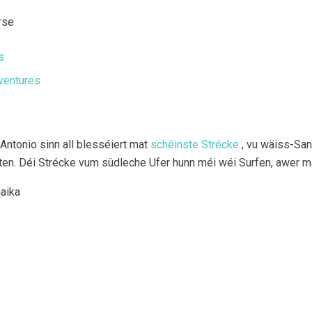
rse
s
ventures
 Antonio sinn all blesséiert mat
schéinste Strécke
, vu wäiss-San
en. Déi Strécke vum südleche Ufer hunn méi wéi Surfen, awer ma
aika