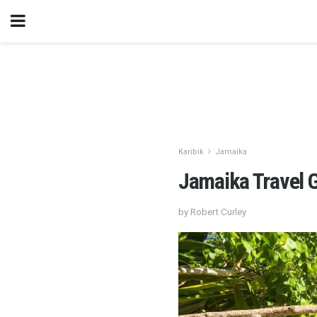
Karibik
Jamaika
Jamaika Travel 
by Robert Curley