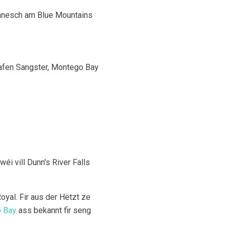
sonnesch am Blue Mountains
ghafen Sangster, Montego Bay
éi vill Dunn's River Falls
oyal. Fir aus der Hëtzt ze
 Bay
ass bekannt fir seng