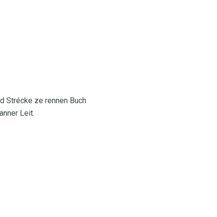
d Strécke ze rennen Buch
nner Leit.