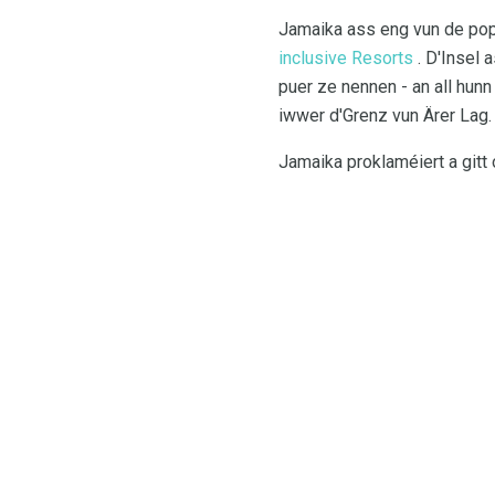
Jamaika ass eng vun de pop
inclusive Resorts
. D'Insel 
puer ze nennen - an all hun
iwwer d'Grenz vun Ärer Lag.
Jamaika proklaméiert a gitt