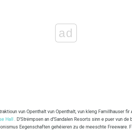
ad
raktioun vun Openthalt vun Openthalt, vun kleng Famillhauser fi
se Hall
. D'Strëmpsen an d'Sandalen Resorts sinn e puer vun de
donismus Eegenschaften gehéieren zu de meeschte Freeware. Fi