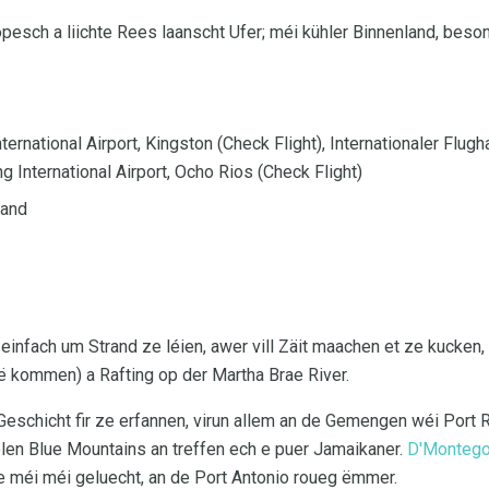
opesch a liichte Rees laanscht Ufer; méi kühler Binnenland, be
rnational Airport, Kingston (Check Flight), Internationaler Flu
ng International Airport, Ocho Rios (Check Flight)
band
infach um Strand ze léien, awer vill Zäit maachen et ze kucken, w
èrë kommen) a Rafting op der Martha Brae River.
eschicht fir ze erfannen, virun allem an de Gemengen wéi Port R
oolen Blue Mountains an treffen ech e puer Jamaikaner.
D'Montego
se méi méi geluecht, an de Port Antonio roueg ëmmer.