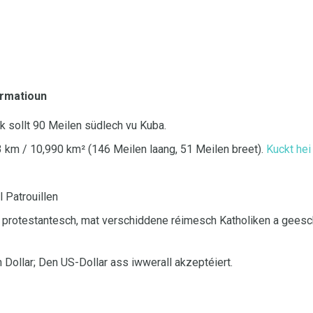
ormatioun
k sollt 90 Meilen südlech vu Kuba.
 km / 10,990 km² (146 Meilen laang, 51 Meilen breet).
Kuckt hei
 Patrouillen
rotestantesch, mat verschiddene réimesch Katholiken a geesch
Dollar; Den US-Dollar ass iwwerall akzeptéiert.