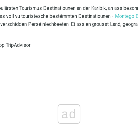
ulärsten Tourismus Destinatiounen an der Karibik, an ass beson
ass voll vu touristesche bestëmmten Destinatiounen -
Montego 
n verschidden Perséinlechkeeten. Et ass en grousst Land, geograp
 op TripAdvisor
ad