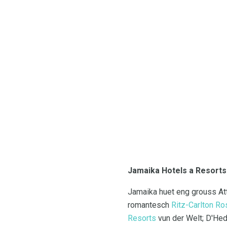
Jamaika Hotels a Resorts
Jamaika huet eng grouss Att
romantesch
Ritz-Carlton Ro
Resorts
vun der Welt; D'He