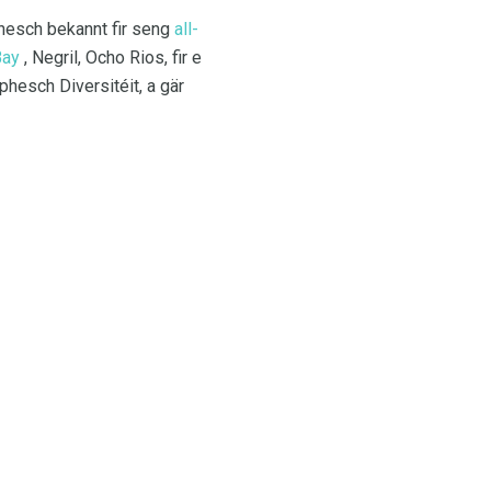
nesch bekannt fir seng
all-
Bay
, Negril, Ocho Rios, fir e
hesch Diversitéit, a gär