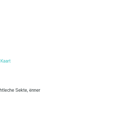
 Kaart
tleche Sekte, ënner