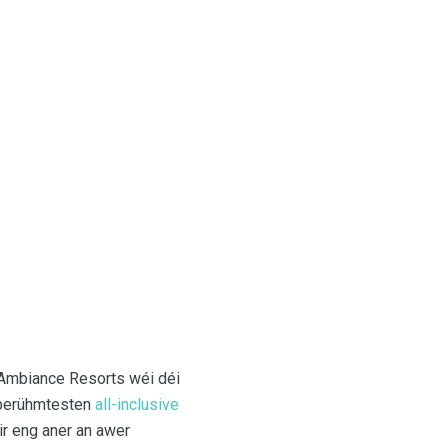
r Ambiance Resorts wéi déi
 berühmtesten
all-inclusive
r eng aner an awer