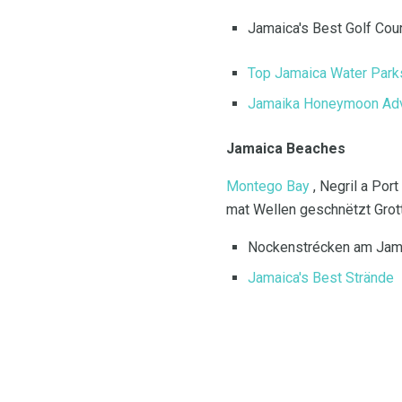
Jamaica's Best Golf Cou
Top Jamaica Water Park
Jamaika Honeymoon Ad
Jamaica Beaches
Montego Bay
, Negril a Port
mat Wellen geschnëtzt Grott
Nockenstrécken am Jam
Jamaica's Best Strände