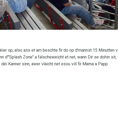
 séier op, also ass et am beschte fir do op d'mannst 15 Minutte
nn d'"Splash Zone" a fälscheweicht et net, wann Dir se dohin sit,
r déi Kanner sinn, awer vläicht net esou vill fir Mama a Papp.