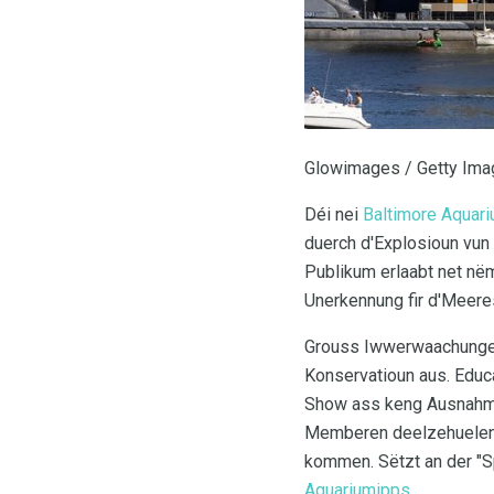
Glowimages / Getty Im
Déi nei
Baltimore Aquar
duerch d'Explosioun vu
Publikum erlaabt net në
Unerkennung fir d'Meere
Grouss Iwwerwaachungen 
Konservatioun aus. Educ
Show ass keng Ausnahm. 
Memberen deelzehuelen. 
kommen. Sëtzt an der "S
Aquariumipps