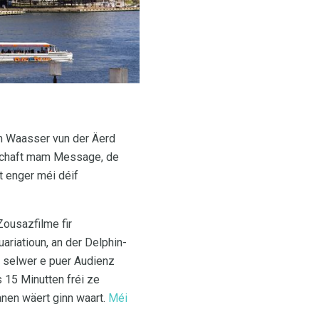
um Waasser vun der Äerd
nschaft mam Message, de
 enger méi déif
ousazfilme fir
riatioun, an der Delphin-
 selwer e puer Audienz
 15 Minutten fréi ze
anen wäert ginn waart.
Méi