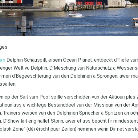
ages
ium
Delphin Schauspill, eisem Ocean Planet, entdeckt d'Tiefe v
n enger Welt vu Delphin. D'Mëschung vun Naturschutz a Wësse
mmen d'Begeeschterung vun den Delphinen a Sprongen, awer mat
ssäiten.
op der Säit vum Pool spille verschidden vun der Aktioun plus Z
atioun ass e wichtege Bestanddeel vun der Missioun vun der Aqua
Trainers weisen vun den Delphinen Spriecher a Spritzen an och
D'Show läit eng hallef Stonn, awer et ass bescht fir mindestens
plash Zone" (déi éischt puer Zeilen) nëmmen wann Dir net verst