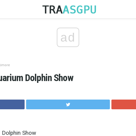
ad
timore
uarium Dolphin Show
s Dolphin Show