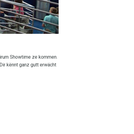
n virum Showtime ze kommen.
 Dir kënnt ganz gutt erwächt