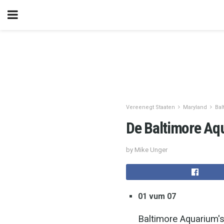
Vereenegt Staaten
Maryland
Bal
De Baltimore Aq
by Mike Unger
01 vum 07
Baltimore Aquarium'