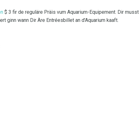
en
$ 3 fir de reguläre Präis vum Aquarium-Equipement. Dir musst 
ert ginn wann Dir Äre Entréesbillet an d'Aquarium kaaft.
: