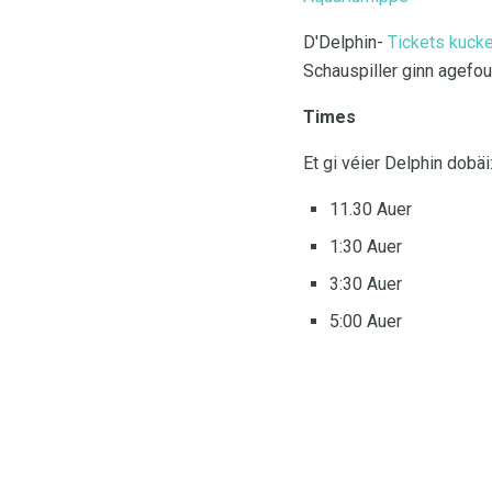
D'Delphin-
Tickets kuck
Schauspiller ginn agefou
Times
Et gi véier Delphin dobäi
11.30 Auer
1:30 Auer
3:30 Auer
5:00 Auer