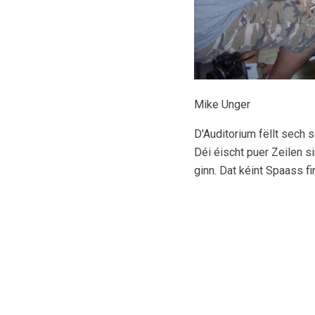
Mike Unger
D'Auditorium fëllt sech
Déi éischt puer Zeilen si
ginn. Dat kéint Spaass fi