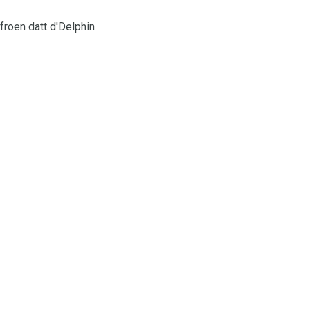
froen datt d'Delphin