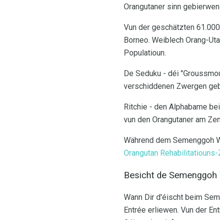
Orangutaner sinn gebierw
Vun der geschätzten 61.000 
Borneo. Weiblech Orang-Utan
Populatioun.
De Seduku - déi "Groussmou
verschiddenen Zwergen geb
Ritchie - den Alphabame bei
vun den Orangutaner am Zen
Während dem Semenggoh Wild
Orangutan Rehabilitatiouns
Besicht de Semenggoh Wi
Wann Dir d'éischt beim Seme
Entrée erliewen. Vun der En