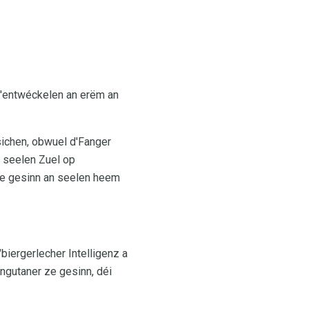
 z'entwéckelen an erëm an
sichen, obwuel d'Fanger
i seelen Zuel op
lde gesinn an seelen heem
iergerlecher Intelligenz a
gutaner ze gesinn, déi