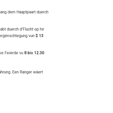
ntlang dem Haaptpaart duerch
abt duerch d'Flucht op hir
 Vergënschtegung vun
$ 13
ve Feierde vu
8 bis 12.30
ährung. Een Ranger wäert