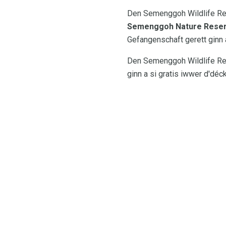
Den Semenggoh Wildlife Reha
Semenggoh Nature Rese
Gefangenschaft gerett ginn 
Den Semenggoh Wildlife Reha
ginn a si gratis iwwer d'dé