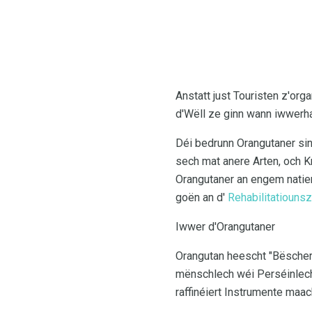
Anstatt just Touristen z'org
d'Wëll ze ginn wann iwwerha
Déi bedrunn Orangutaner sin
sech mat anere Arten, och K
Orangutaner an engem natier
goën an d'
Rehabilitatiouns
Iwwer d'Orangutaner
Orangutan heescht "Bëscher"
mënschlech wéi Perséinlech
raffinéiert Instrumente maac