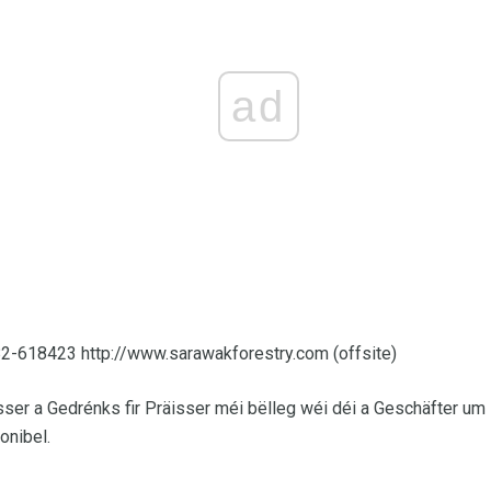
ad
2-618423 http://www.sarawakforestry.com (offsite)
ser a Gedrénks fir Präisser méi bëlleg wéi déi a Geschäfter um
onibel.