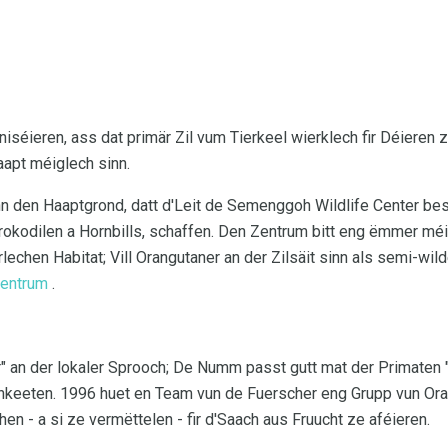
aniséieren, ass dat primär Zil vum Tierkeel wierklech fir Déieren
apt méiglech sinn.
n den Haaptgrond, datt d'Leit de Semenggoh Wildlife Center be
rokodilen a Hornbills, schaffen. Den Zentrum bitt eng ëmmer mé
lechen Habitat; Vill Orangutaner an der Zilsäit sinn als semi-wi
zentrum
.
 an der lokaler Sprooch; De Numm passt gutt mat der Primaten "b
keeten. 1996 huet en Team vun de Fuerscher eng Grupp vun Oran
hen - a si ze vermëttelen - fir d'Saach aus Fruucht ze aféieren.