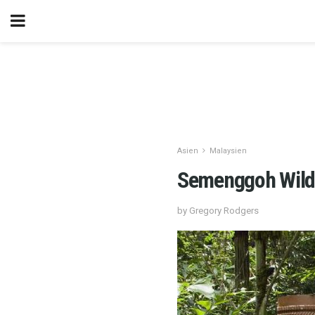
Asien
Malaysien
Semenggoh Wildli
by Gregory Rodgers