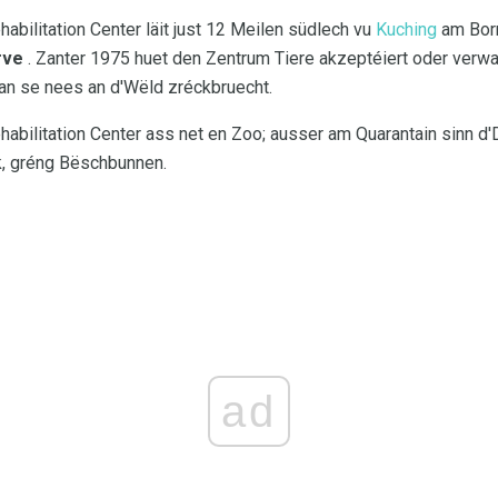
bilitation Center läit just 12 Meilen südlech vu
Kuching
am Bor
rve
. Zanter 1975 huet den Zentrum Tiere akzeptéiert oder verwai
an se nees an d'Wëld zréckbruecht.
bilitation Center ass net en Zoo; ausser am Quarantain sinn d'
ck, gréng Bëschbunnen.
ad