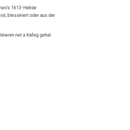
neo's 1613-Hektar
st, blesséiert oder aus der
Déieren net a Käfeg gehal