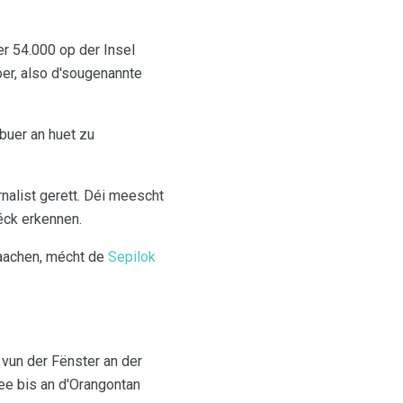
r 54.000 op der Insel
oer, also d'sougenannte
buer an huet zu
nalist gerett. Déi meescht
éck erkennen.
maachen, mécht de
Sepilok
 vun der Fënster an der
ee bis an d'Orangontan