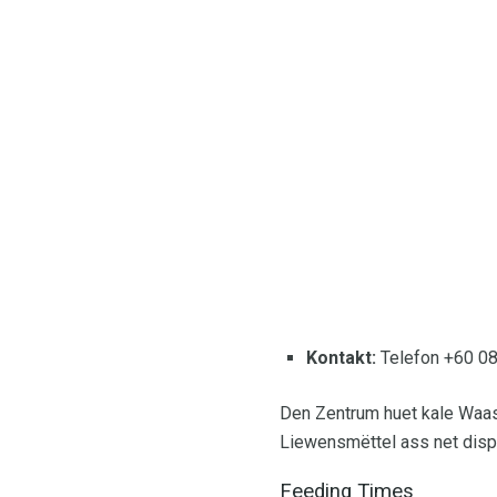
Kontakt:
Telefon +60 08
Den Zentrum huet kale Waas
Liewensmëttel ass net disp
Feeding Times