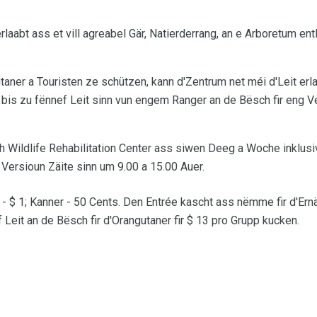
rlaabt ass et vill agreabel Gär, Natierderrang, an e Arboretum e
taner a Touristen ze schützen, kann d'Zentrum net méi d'Leit erla
 bis zu fënnef Leit sinn vun engem Ranger an de Bësch fir eng
ildlife Rehabilitation Center ass siwen Deeg a Woche inklusi
Versioun Zäite sinn um 9.00 a 15.00 Auer.
 $ 1; Kanner - 50 Cents. Den Entrée kascht ass nëmme fir d'Ern
 Leit an de Bësch fir d'Orangutaner fir $ 13 pro Grupp kucken.