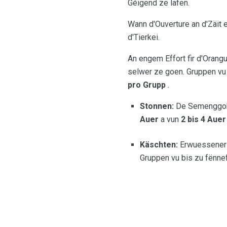
Géigend ze lafen.
Wann d'Ouverture an d'Zäit e
d'Tierkei.
An engem Effort fir d'Orangu
selwer ze goen. Gruppen vu
pro Grupp
.
Stonnen:
De Semenggoh W
Auer
a vun
2 bis 4 Auer
Käschten:
Erwuessener -
Gruppen vu bis zu fënnef