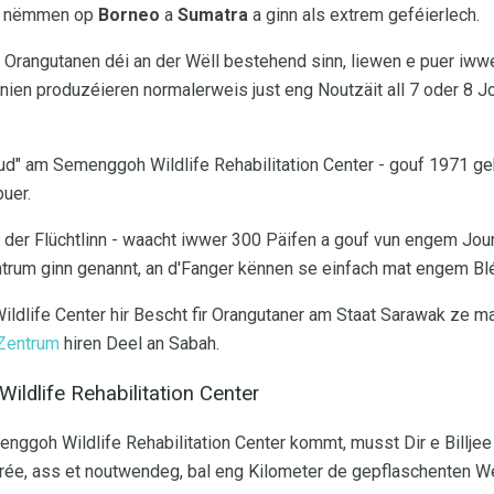
en nëmmen op
Borneo
a
Sumatra
a ginn als extrem geféierlech.
Orangutanen déi an der Wëll bestehend sinn, liewen e puer iwwe
ien produzéieren normalerweis just eng Noutzäit all 7 oder 8 J
d" am Semenggoh Wildlife Rehabilitation Center - gouf 1971 ge
uer.
 der Flüchtlinn - waacht iwwer 300 Päifen a gouf vun engem Jour
trum ginn genannt, an d'Fanger kënnen se einfach mat engem Bl
life Center hir Bescht fir Orangutaner am Staat Sarawak ze 
-Zentrum
hiren Deel an Sabah.
ldlife Rehabilitation Center
nggoh Wildlife Rehabilitation Center kommt, musst Dir e Billjee
trée, ass et noutwendeg, bal eng Kilometer de gepflaschenten W